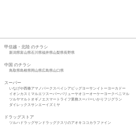
甲信越・北陸 のチラシ
新潟県
富山県
石川県
福井県
山梨県
長野県
中国 のチラシ
鳥取県
島根県
岡山県
広島県
山口県
スーパー
いなげや
西條
アマノパークス
ベイシア
ビッグヨーサン
イトーヨーカドー
イオン
カスミ
マルエツ
スーパーバリュー
ヤオコー
オーケー
ヨークベニマル
ツルヤ
マルト
オギノ
エスマート
ライフ
業務スーパー
いかり
フジグラン
ダイレックス
サンエー
イズミヤ
ドラッグストア
ツルハドラッグ
サンドラッグ
クスリのアオキ
ココカラファイン