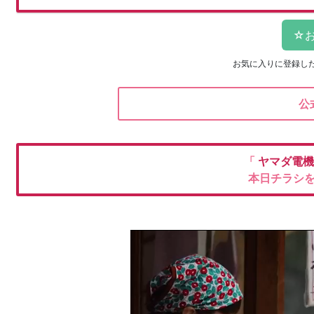
お気に入りに登録し
公
「
ヤマダ電
本日チラシ