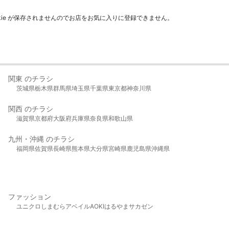
kie が保存されませんのでお店をお気に入りに登録できません。
関東 のチラシ
茨城県
栃木県
群馬県
埼玉県
千葉県
東京都
神奈川県
関西 のチラシ
滋賀県
京都府
大阪府
兵庫県
奈良県
和歌山県
九州・沖縄 のチラシ
福岡県
佐賀県
長崎県
熊本県
大分県
宮崎県
鹿児島県
沖縄県
ファッション
ユニクロ
しまむら
アベイル
AOKI
はるやま
サカゼン