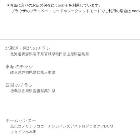
※お気に入りのお店の保存に
cookie
を利用しています。
ブラウザのプライベートモードやシークレットモードでご利用の場合は coo
北海道・東北 のチラシ
北海道
青森県
岩手県
宮城県
秋田県
山形県
福島県
東海 のチラシ
岐阜県
静岡県
愛知県
三重県
四国 のチラシ
徳島県
香川県
愛媛県
高知県
ホームセンター
島忠
コメリ
ナフコ
コーナン
カインズ
アストロプロダクツ
DCM
ジョイフル本田