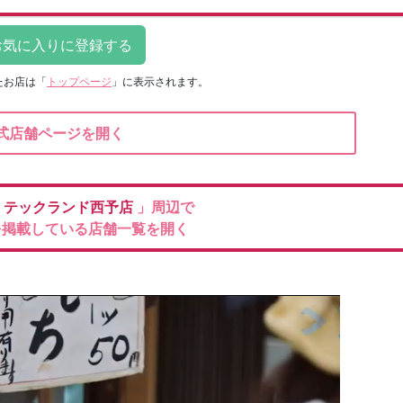
たお店は
「
トップページ
」に表示されます。
式店舗ページを開く
機
テックランド西予店
」周辺で
を掲載している店舗一覧を開く