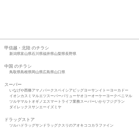
甲信越・北陸 のチラシ
新潟県
富山県
石川県
福井県
山梨県
長野県
中国 のチラシ
鳥取県
島根県
岡山県
広島県
山口県
スーパー
いなげや
西條
アマノパークス
ベイシア
ビッグヨーサン
イトーヨーカドー
イオン
カスミ
マルエツ
スーパーバリュー
ヤオコー
オーケー
ヨークベニマル
ツルヤ
マルト
オギノ
エスマート
ライフ
業務スーパー
いかり
フジグラン
ダイレックス
サンエー
イズミヤ
ドラッグストア
ツルハドラッグ
サンドラッグ
クスリのアオキ
ココカラファイン