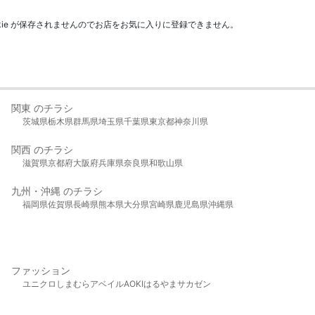
kie が保存されませんのでお店をお気に入りに登録できません。
関東 のチラシ
茨城県
栃木県
群馬県
埼玉県
千葉県
東京都
神奈川県
関西 のチラシ
滋賀県
京都府
大阪府
兵庫県
奈良県
和歌山県
九州・沖縄 のチラシ
福岡県
佐賀県
長崎県
熊本県
大分県
宮崎県
鹿児島県
沖縄県
ファッション
ユニクロ
しまむら
アベイル
AOKI
はるやま
サカゼン