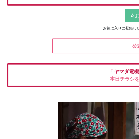
お気に入りに登録し
公
「
ヤマダ電
本日チラシ