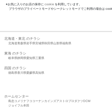
※お気に入りのお店の保存に
cookie
を利用しています。
ブラウザのプライベートモードやシークレットモードでご利用の場合は coo
北海道・東北 のチラシ
北海道
青森県
岩手県
宮城県
秋田県
山形県
福島県
東海 のチラシ
岐阜県
静岡県
愛知県
三重県
四国 のチラシ
徳島県
香川県
愛媛県
高知県
ホームセンター
島忠
コメリ
ナフコ
コーナン
カインズ
アストロプロダクツ
DCM
ジョイフル本田