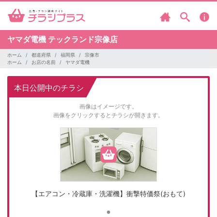
ヤマダ電機
テックランド宗像店
ホーム
都道府県
福岡県
宗像市
ホーム
お店の名前
ヤマダ電機
本日公開中のチラシ
画像はイメージです。
画像をクリックするとチラシが開きます。
【エアコン・冷蔵庫・洗濯機】衝撃特価祭(おもて)