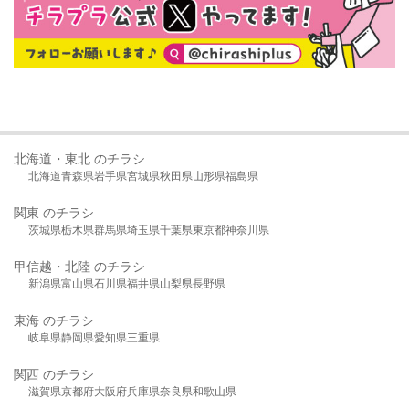
北海道・東北 のチラシ
北海道
青森県
岩手県
宮城県
秋田県
山形県
福島県
関東 のチラシ
茨城県
栃木県
群馬県
埼玉県
千葉県
東京都
神奈川県
甲信越・北陸 のチラシ
新潟県
富山県
石川県
福井県
山梨県
長野県
東海 のチラシ
岐阜県
静岡県
愛知県
三重県
関西 のチラシ
滋賀県
京都府
大阪府
兵庫県
奈良県
和歌山県