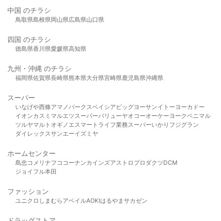
中国 のチラシ
鳥取県
島根県
岡山県
広島県
山口県
四国 のチラシ
徳島県
香川県
愛媛県
高知県
九州・沖縄 のチラシ
福岡県
佐賀県
長崎県
熊本県
大分県
宮崎県
鹿児島県
沖縄県
スーパー
いなげや
西條
アマノパークス
ベイシア
ビッグヨーサン
イトーヨーカドー
イオン
カスミ
マルエツ
スーパーバリュー
ヤオコー
オーケー
ヨークベニマル
ツルヤ
マルト
オギノ
エスマート
ライフ
業務スーパー
いかり
フジグラン
ダイレックス
サンエー
イズミヤ
ホームセンター
島忠
コメリ
ナフコ
コーナン
カインズ
アストロプロダクツ
DCM
ジョイフル本田
ファッション
ユニクロ
しまむら
アベイル
AOKI
はるやま
サカゼン
ドラッグストア