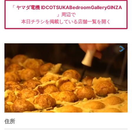
「
ヤマダ電機
IDCOTSUKABedroomGalleryGINZA
」周辺で
本日チラシを掲載している店舗一覧を開く
住所