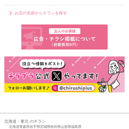
お店の名前からチラシを探す
北海道・東北 のチラシ
北海道
青森県
岩手県
宮城県
秋田県
山形県
福島県