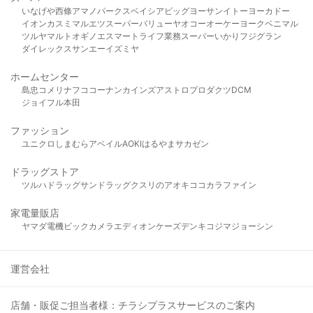
いなげや
西條
アマノパークス
ベイシア
ビッグヨーサン
イトーヨーカドー
イオン
カスミ
マルエツ
スーパーバリュー
ヤオコー
オーケー
ヨークベニマル
ツルヤ
マルト
オギノ
エスマート
ライフ
業務スーパー
いかり
フジグラン
ダイレックス
サンエー
イズミヤ
ホームセンター
島忠
コメリ
ナフコ
コーナン
カインズ
アストロプロダクツ
DCM
ジョイフル本田
ファッション
ユニクロ
しまむら
アベイル
AOKI
はるやま
サカゼン
ドラッグストア
ツルハドラッグ
サンドラッグ
クスリのアオキ
ココカラファイン
家電量販店
ヤマダ電機
ビックカメラ
エディオン
ケーズデンキ
コジマ
ジョーシン
運営会社
店舗・販促ご担当者様：チラシプラスサービスのご案内