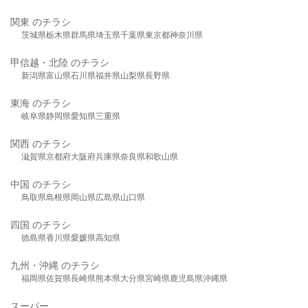
関東 のチラシ
茨城県
栃木県
群馬県
埼玉県
千葉県
東京都
神奈川県
甲信越・北陸 のチラシ
新潟県
富山県
石川県
福井県
山梨県
長野県
東海 のチラシ
岐阜県
静岡県
愛知県
三重県
関西 のチラシ
滋賀県
京都府
大阪府
兵庫県
奈良県
和歌山県
中国 のチラシ
鳥取県
島根県
岡山県
広島県
山口県
四国 のチラシ
徳島県
香川県
愛媛県
高知県
九州・沖縄 のチラシ
福岡県
佐賀県
長崎県
熊本県
大分県
宮崎県
鹿児島県
沖縄県
スーパー