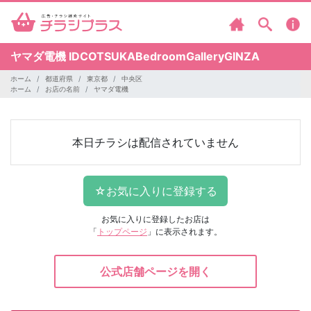
ヤマダ電機
IDCOTSUKABedroomGalleryGINZA
ホーム
都道府県
東京都
中央区
ホーム
お店の名前
ヤマダ電機
本日チラシは配信されていません
お気に入りに登録したお店は
「
トップページ
」に表示されます。
公式店舗ページを開く