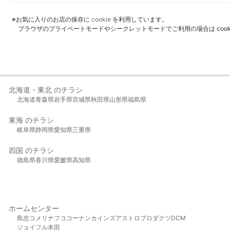
※お気に入りのお店の保存に
cookie
を利用しています。
ブラウザのプライベートモードやシークレットモードでご利用の場合は coo
北海道・東北 のチラシ
北海道
青森県
岩手県
宮城県
秋田県
山形県
福島県
東海 のチラシ
岐阜県
静岡県
愛知県
三重県
四国 のチラシ
徳島県
香川県
愛媛県
高知県
ホームセンター
島忠
コメリ
ナフコ
コーナン
カインズ
アストロプロダクツ
DCM
ジョイフル本田