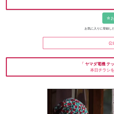
お気に入りに登録し
公
「
ヤマダ電機
テ
本日チラシ