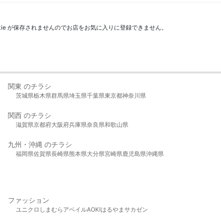
kie が保存されませんのでお店をお気に入りに登録できません。
関東 のチラシ
茨城県
栃木県
群馬県
埼玉県
千葉県
東京都
神奈川県
関西 のチラシ
滋賀県
京都府
大阪府
兵庫県
奈良県
和歌山県
九州・沖縄 のチラシ
福岡県
佐賀県
長崎県
熊本県
大分県
宮崎県
鹿児島県
沖縄県
ファッション
ユニクロ
しまむら
アベイル
AOKI
はるやま
サカゼン