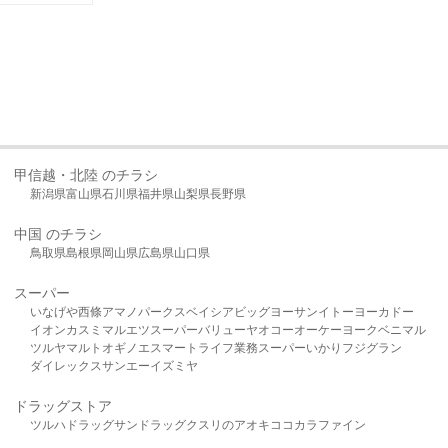
甲信越・北陸 のチラシ
新潟県
富山県
石川県
福井県
山梨県
長野県
中国 のチラシ
鳥取県
島根県
岡山県
広島県
山口県
スーパー
いなげや
西條
アマノパークス
ベイシア
ビッグヨーサン
イトーヨーカドー
イオン
カスミ
マルエツ
スーパーバリュー
ヤオコー
オーケー
ヨークベニマル
ツルヤ
マルト
オギノ
エスマート
ライフ
業務スーパー
いかり
フジグラン
ダイレックス
サンエー
イズミヤ
ドラッグストア
ツルハドラッグ
サンドラッグ
クスリのアオキ
ココカラファイン