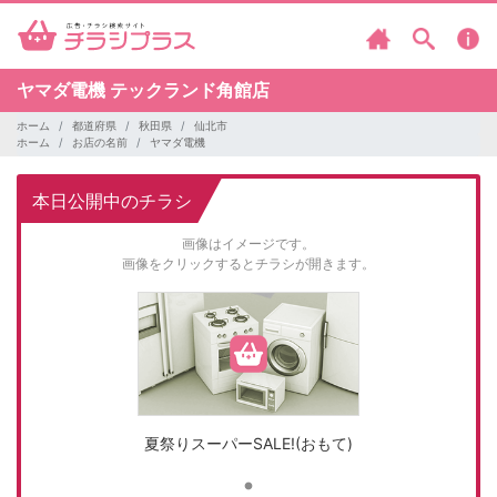
ヤマダ電機
テックランド角館店
ホーム
都道府県
秋田県
仙北市
ホーム
お店の名前
ヤマダ電機
本日公開中のチラシ
画像はイメージです。
画像をクリックするとチラシが開きます。
夏祭りスーパーSALE!(おもて)