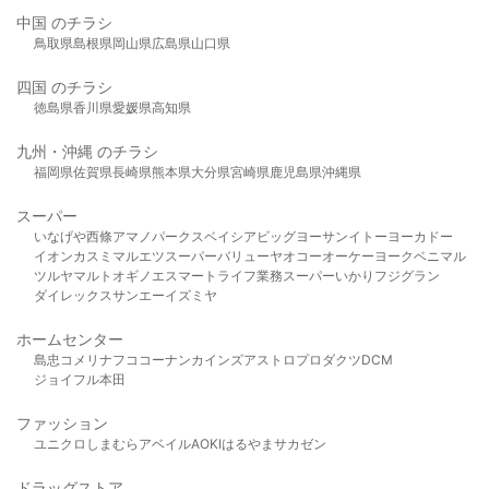
中国 のチラシ
鳥取県
島根県
岡山県
広島県
山口県
四国 のチラシ
徳島県
香川県
愛媛県
高知県
九州・沖縄 のチラシ
福岡県
佐賀県
長崎県
熊本県
大分県
宮崎県
鹿児島県
沖縄県
スーパー
いなげや
西條
アマノパークス
ベイシア
ビッグヨーサン
イトーヨーカドー
イオン
カスミ
マルエツ
スーパーバリュー
ヤオコー
オーケー
ヨークベニマル
ツルヤ
マルト
オギノ
エスマート
ライフ
業務スーパー
いかり
フジグラン
ダイレックス
サンエー
イズミヤ
ホームセンター
島忠
コメリ
ナフコ
コーナン
カインズ
アストロプロダクツ
DCM
ジョイフル本田
ファッション
ユニクロ
しまむら
アベイル
AOKI
はるやま
サカゼン
ドラッグストア