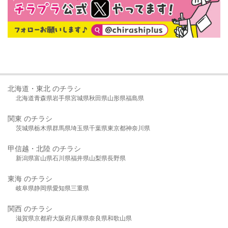
北海道・東北 のチラシ
北海道
青森県
岩手県
宮城県
秋田県
山形県
福島県
関東 のチラシ
茨城県
栃木県
群馬県
埼玉県
千葉県
東京都
神奈川県
甲信越・北陸 のチラシ
新潟県
富山県
石川県
福井県
山梨県
長野県
東海 のチラシ
岐阜県
静岡県
愛知県
三重県
関西 のチラシ
滋賀県
京都府
大阪府
兵庫県
奈良県
和歌山県