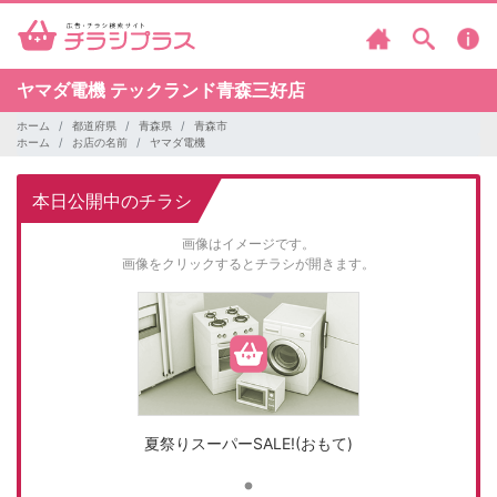
ヤマダ電機
テックランド青森三好店
ホーム
都道府県
青森県
青森市
ホーム
お店の名前
ヤマダ電機
本日公開中のチラシ
画像はイメージです。
画像をクリックするとチラシが開きます。
夏祭りスーパーSALE!(おもて)