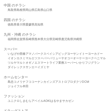
中国 のチラシ
鳥取県
島根県
岡山県
広島県
山口県
四国 のチラシ
徳島県
香川県
愛媛県
高知県
九州・沖縄 のチラシ
福岡県
佐賀県
長崎県
熊本県
大分県
宮崎県
鹿児島県
沖縄県
スーパー
いなげや
西條
アマノパークス
ベイシア
ビッグヨーサン
イトーヨーカドー
イオン
カスミ
マルエツ
スーパーバリュー
ヤオコー
オーケー
ヨークベニマル
ツルヤ
マルト
オギノ
エスマート
ライフ
業務スーパー
いかり
フジグラン
ダイレックス
サンエー
イズミヤ
ホームセンター
島忠
コメリ
ナフコ
コーナン
カインズ
アストロプロダクツ
DCM
ジョイフル本田
ファッション
ユニクロ
しまむら
アベイル
AOKI
はるやま
サカゼン
ドラッグストア