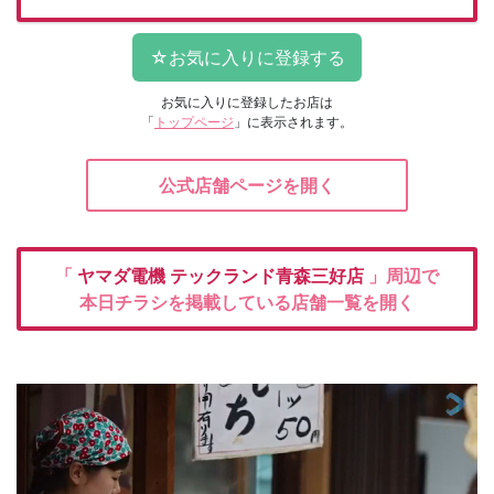
お気に入りに登録したお店は
「
トップページ
」に表示されます。
公式店舗ページを開く
「
ヤマダ電機
テックランド青森三好店
」周辺で
本日チラシを掲載している店舗一覧を開く