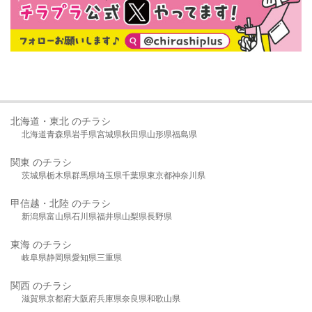
北海道・東北 のチラシ
北海道
青森県
岩手県
宮城県
秋田県
山形県
福島県
関東 のチラシ
茨城県
栃木県
群馬県
埼玉県
千葉県
東京都
神奈川県
甲信越・北陸 のチラシ
新潟県
富山県
石川県
福井県
山梨県
長野県
東海 のチラシ
岐阜県
静岡県
愛知県
三重県
関西 のチラシ
滋賀県
京都府
大阪府
兵庫県
奈良県
和歌山県