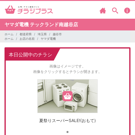
ヤマダ電機
テックランド南越谷店
ホーム
都道府県
埼玉県
越谷市
ホーム
お店の名前
ヤマダ電機
本日公開中のチラシ
画像はイメージです。
画像をクリックするとチラシが開きます。
夏祭りスーパーSALE!(おもて)