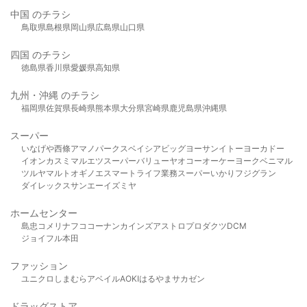
中国 のチラシ
鳥取県
島根県
岡山県
広島県
山口県
四国 のチラシ
徳島県
香川県
愛媛県
高知県
九州・沖縄 のチラシ
福岡県
佐賀県
長崎県
熊本県
大分県
宮崎県
鹿児島県
沖縄県
スーパー
いなげや
西條
アマノパークス
ベイシア
ビッグヨーサン
イトーヨーカドー
イオン
カスミ
マルエツ
スーパーバリュー
ヤオコー
オーケー
ヨークベニマル
ツルヤ
マルト
オギノ
エスマート
ライフ
業務スーパー
いかり
フジグラン
ダイレックス
サンエー
イズミヤ
ホームセンター
島忠
コメリ
ナフコ
コーナン
カインズ
アストロプロダクツ
DCM
ジョイフル本田
ファッション
ユニクロ
しまむら
アベイル
AOKI
はるやま
サカゼン
ドラッグストア