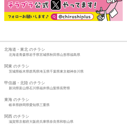
北海道・東北 のチラシ
北海道
青森県
岩手県
宮城県
秋田県
山形県
福島県
関東 のチラシ
茨城県
栃木県
群馬県
埼玉県
千葉県
東京都
神奈川県
甲信越・北陸 のチラシ
新潟県
富山県
石川県
福井県
山梨県
長野県
東海 のチラシ
岐阜県
静岡県
愛知県
三重県
関西 のチラシ
滋賀県
京都府
大阪府
兵庫県
奈良県
和歌山県