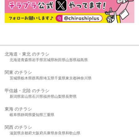
北海道・東北 のチラシ
北海道
青森県
岩手県
宮城県
秋田県
山形県
福島県
関東 のチラシ
茨城県
栃木県
群馬県
埼玉県
千葉県
東京都
神奈川県
甲信越・北陸 のチラシ
新潟県
富山県
石川県
福井県
山梨県
長野県
東海 のチラシ
岐阜県
静岡県
愛知県
三重県
関西 のチラシ
滋賀県
京都府
大阪府
兵庫県
奈良県
和歌山県