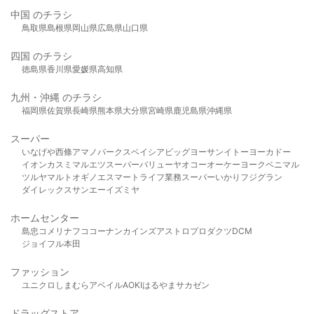
中国 のチラシ
鳥取県
島根県
岡山県
広島県
山口県
四国 のチラシ
徳島県
香川県
愛媛県
高知県
九州・沖縄 のチラシ
福岡県
佐賀県
長崎県
熊本県
大分県
宮崎県
鹿児島県
沖縄県
スーパー
いなげや
西條
アマノパークス
ベイシア
ビッグヨーサン
イトーヨーカドー
イオン
カスミ
マルエツ
スーパーバリュー
ヤオコー
オーケー
ヨークベニマル
ツルヤ
マルト
オギノ
エスマート
ライフ
業務スーパー
いかり
フジグラン
ダイレックス
サンエー
イズミヤ
ホームセンター
島忠
コメリ
ナフコ
コーナン
カインズ
アストロプロダクツ
DCM
ジョイフル本田
ファッション
ユニクロ
しまむら
アベイル
AOKI
はるやま
サカゼン
ドラッグストア