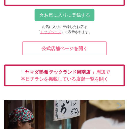
お気に入りに登録したお店は
「
トップページ
」に表示されます。
公式店舗ページを開く
「
ヤマダ電機
テックランド周南店
」周辺で
本日チラシを掲載している店舗一覧を開く