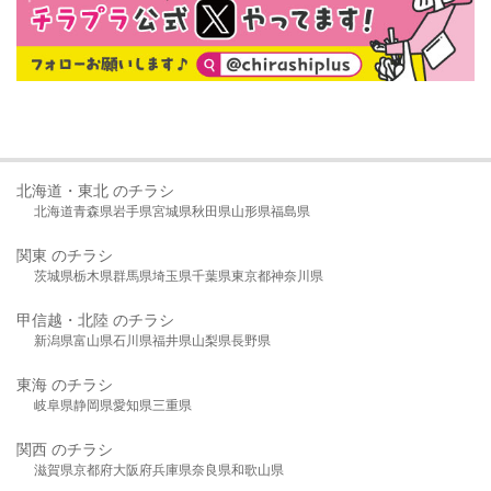
北海道・東北 のチラシ
北海道
青森県
岩手県
宮城県
秋田県
山形県
福島県
関東 のチラシ
茨城県
栃木県
群馬県
埼玉県
千葉県
東京都
神奈川県
甲信越・北陸 のチラシ
新潟県
富山県
石川県
福井県
山梨県
長野県
東海 のチラシ
岐阜県
静岡県
愛知県
三重県
関西 のチラシ
滋賀県
京都府
大阪府
兵庫県
奈良県
和歌山県