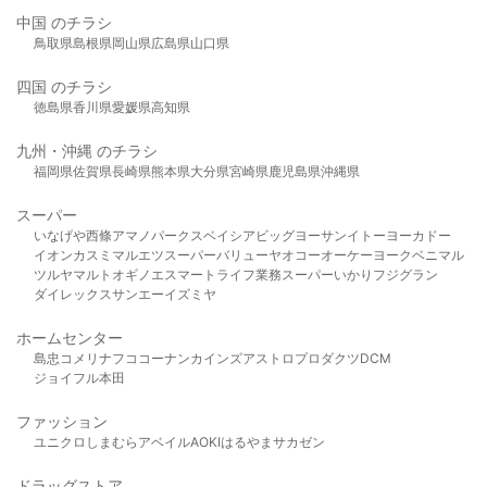
中国 のチラシ
鳥取県
島根県
岡山県
広島県
山口県
四国 のチラシ
徳島県
香川県
愛媛県
高知県
九州・沖縄 のチラシ
福岡県
佐賀県
長崎県
熊本県
大分県
宮崎県
鹿児島県
沖縄県
スーパー
いなげや
西條
アマノパークス
ベイシア
ビッグヨーサン
イトーヨーカドー
イオン
カスミ
マルエツ
スーパーバリュー
ヤオコー
オーケー
ヨークベニマル
ツルヤ
マルト
オギノ
エスマート
ライフ
業務スーパー
いかり
フジグラン
ダイレックス
サンエー
イズミヤ
ホームセンター
島忠
コメリ
ナフコ
コーナン
カインズ
アストロプロダクツ
DCM
ジョイフル本田
ファッション
ユニクロ
しまむら
アベイル
AOKI
はるやま
サカゼン
ドラッグストア