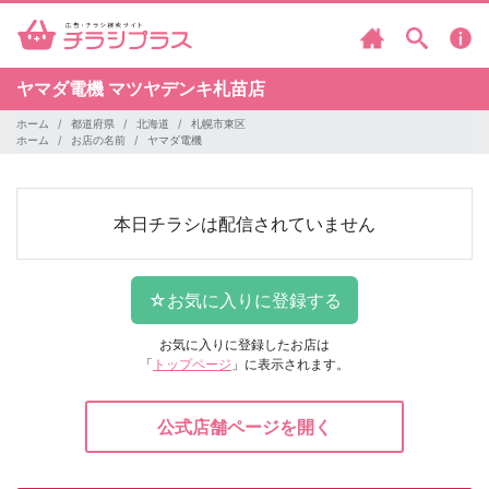
ヤマダ電機
マツヤデンキ札苗店
ホーム
都道府県
北海道
札幌市東区
ホーム
お店の名前
ヤマダ電機
本日チラシは配信されていません
お気に入りに登録したお店は
「
トップページ
」に表示されます。
公式店舗ページを開く