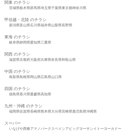
関東 のチラシ
茨城県
栃木県
群馬県
埼玉県
千葉県
東京都
神奈川県
甲信越・北陸 のチラシ
新潟県
富山県
石川県
福井県
山梨県
長野県
東海 のチラシ
岐阜県
静岡県
愛知県
三重県
関西 のチラシ
滋賀県
京都府
大阪府
兵庫県
奈良県
和歌山県
中国 のチラシ
鳥取県
島根県
岡山県
広島県
山口県
四国 のチラシ
徳島県
香川県
愛媛県
高知県
九州・沖縄 のチラシ
福岡県
佐賀県
長崎県
熊本県
大分県
宮崎県
鹿児島県
沖縄県
スーパー
いなげや
西條
アマノパークス
ベイシア
ビッグヨーサン
イトーヨーカドー