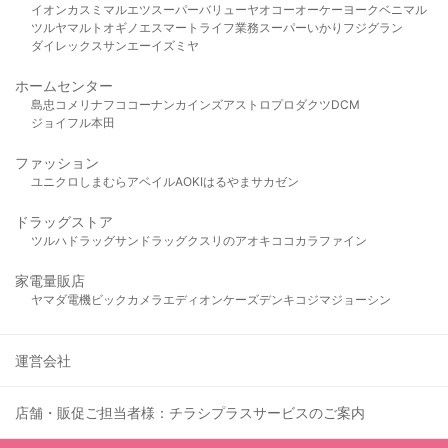
イオン
カスミ
マルエツ
スーパーバリュー
ヤオコー
オーケー
ヨークベニマル
ツルヤ
マルト
オギノ
エスマート
ライフ
業務スーパー
いかり
フジグラン
ダイレックス
サンエー
イズミヤ
ホームセンター
島忠
コメリ
ナフコ
コーナン
カインズ
アストロプロダクツ
DCM
ジョイフル本田
ファッション
ユニクロ
しまむら
アベイル
AOKI
はるやま
サカゼン
ドラッグストア
ツルハドラッグ
サンドラッグ
クスリのアオキ
ココカラファイン
家電量販店
ヤマダ電機
ビックカメラ
エディオン
ケーズデンキ
コジマ
ジョーシン
運営会社
店舗・販促ご担当者様：チラシプラスサービスのご案内