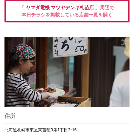
「
ヤマダ電機
マツヤデンキ札苗店
」周辺で
本日チラシを掲載している店舗一覧を開く
住所
北海道札幌市東区東苗穂9条1丁目2-15