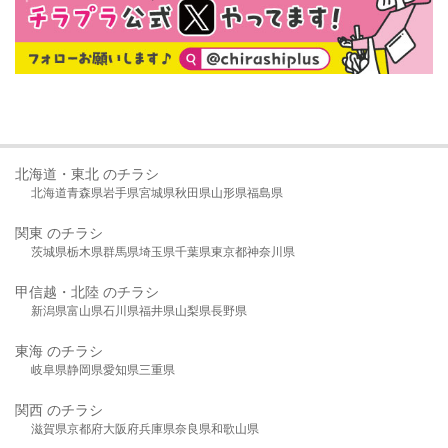
北海道・東北 のチラシ
北海道
青森県
岩手県
宮城県
秋田県
山形県
福島県
関東 のチラシ
茨城県
栃木県
群馬県
埼玉県
千葉県
東京都
神奈川県
甲信越・北陸 のチラシ
新潟県
富山県
石川県
福井県
山梨県
長野県
東海 のチラシ
岐阜県
静岡県
愛知県
三重県
関西 のチラシ
滋賀県
京都府
大阪府
兵庫県
奈良県
和歌山県