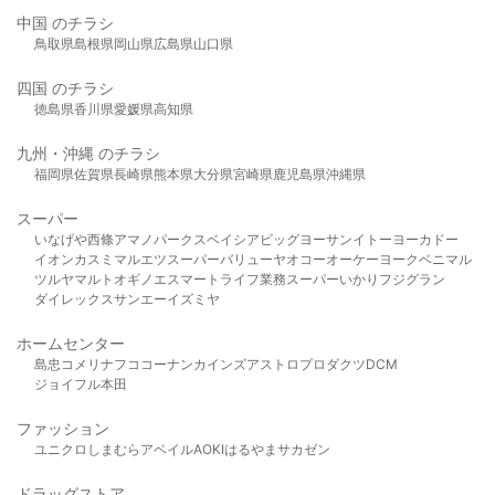
中国 のチラシ
鳥取県
島根県
岡山県
広島県
山口県
四国 のチラシ
徳島県
香川県
愛媛県
高知県
九州・沖縄 のチラシ
福岡県
佐賀県
長崎県
熊本県
大分県
宮崎県
鹿児島県
沖縄県
スーパー
いなげや
西條
アマノパークス
ベイシア
ビッグヨーサン
イトーヨーカドー
イオン
カスミ
マルエツ
スーパーバリュー
ヤオコー
オーケー
ヨークベニマル
ツルヤ
マルト
オギノ
エスマート
ライフ
業務スーパー
いかり
フジグラン
ダイレックス
サンエー
イズミヤ
ホームセンター
島忠
コメリ
ナフコ
コーナン
カインズ
アストロプロダクツ
DCM
ジョイフル本田
ファッション
ユニクロ
しまむら
アベイル
AOKI
はるやま
サカゼン
ドラッグストア