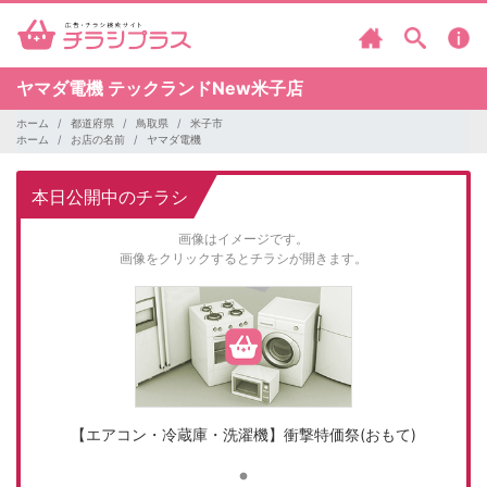
ヤマダ電機
テックランドNew米子店
ホーム
都道府県
鳥取県
米子市
ホーム
お店の名前
ヤマダ電機
本日公開中のチラシ
画像はイメージです。
画像をクリックするとチラシが開きます。
【エアコン・冷蔵庫・洗濯機】衝撃特価祭(おもて)