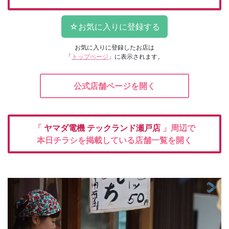
お気に入りに登録したお店は
「
トップページ
」に表示されます。
公式店舗ページを開く
「
ヤマダ電機
テックランド瀬戸店
」周辺で
本日チラシを掲載している店舗一覧を開く