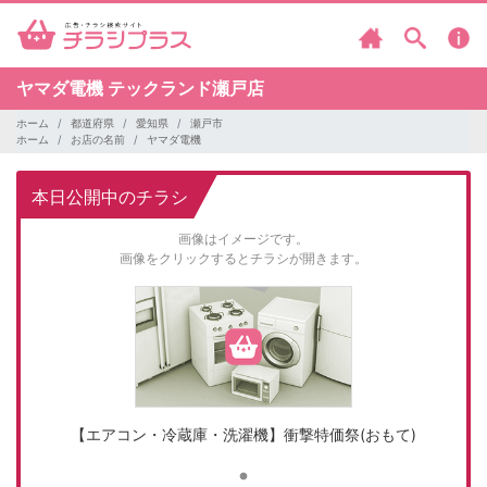
ヤマダ電機
テックランド瀬戸店
ホーム
都道府県
愛知県
瀬戸市
ホーム
お店の名前
ヤマダ電機
本日公開中のチラシ
画像はイメージです。
画像をクリックするとチラシが開きます。
【エアコン・冷蔵庫・洗濯機】衝撃特価祭(おもて)