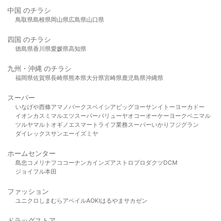
中国 のチラシ
鳥取県
島根県
岡山県
広島県
山口県
四国 のチラシ
徳島県
香川県
愛媛県
高知県
九州・沖縄 のチラシ
福岡県
佐賀県
長崎県
熊本県
大分県
宮崎県
鹿児島県
沖縄県
スーパー
いなげや
西條
アマノパークス
ベイシア
ビッグヨーサン
イトーヨーカドー
イオン
カスミ
マルエツ
スーパーバリュー
ヤオコー
オーケー
ヨークベニマル
ツルヤ
マルト
オギノ
エスマート
ライフ
業務スーパー
いかり
フジグラン
ダイレックス
サンエー
イズミヤ
ホームセンター
島忠
コメリ
ナフコ
コーナン
カインズ
アストロプロダクツ
DCM
ジョイフル本田
ファッション
ユニクロ
しまむら
アベイル
AOKI
はるやま
サカゼン
ドラッグストア