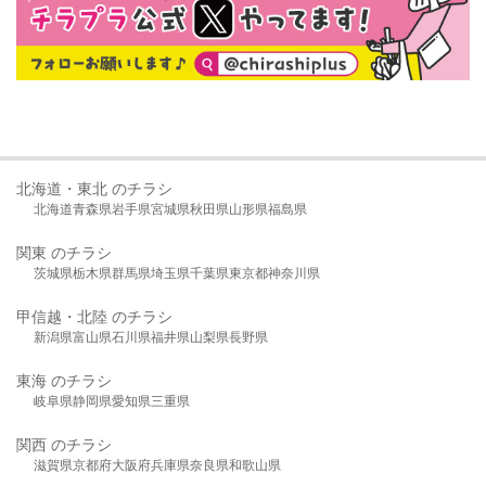
北海道・東北 のチラシ
北海道
青森県
岩手県
宮城県
秋田県
山形県
福島県
関東 のチラシ
茨城県
栃木県
群馬県
埼玉県
千葉県
東京都
神奈川県
甲信越・北陸 のチラシ
新潟県
富山県
石川県
福井県
山梨県
長野県
東海 のチラシ
岐阜県
静岡県
愛知県
三重県
関西 のチラシ
滋賀県
京都府
大阪府
兵庫県
奈良県
和歌山県