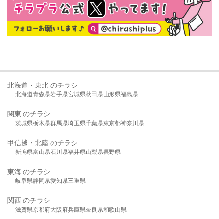
北海道・東北 のチラシ
北海道
青森県
岩手県
宮城県
秋田県
山形県
福島県
関東 のチラシ
茨城県
栃木県
群馬県
埼玉県
千葉県
東京都
神奈川県
甲信越・北陸 のチラシ
新潟県
富山県
石川県
福井県
山梨県
長野県
東海 のチラシ
岐阜県
静岡県
愛知県
三重県
関西 のチラシ
滋賀県
京都府
大阪府
兵庫県
奈良県
和歌山県