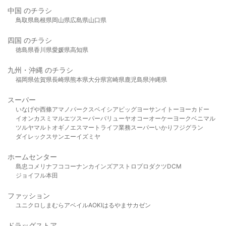
中国 のチラシ
鳥取県
島根県
岡山県
広島県
山口県
四国 のチラシ
徳島県
香川県
愛媛県
高知県
九州・沖縄 のチラシ
福岡県
佐賀県
長崎県
熊本県
大分県
宮崎県
鹿児島県
沖縄県
スーパー
いなげや
西條
アマノパークス
ベイシア
ビッグヨーサン
イトーヨーカドー
イオン
カスミ
マルエツ
スーパーバリュー
ヤオコー
オーケー
ヨークベニマル
ツルヤ
マルト
オギノ
エスマート
ライフ
業務スーパー
いかり
フジグラン
ダイレックス
サンエー
イズミヤ
ホームセンター
島忠
コメリ
ナフコ
コーナン
カインズ
アストロプロダクツ
DCM
ジョイフル本田
ファッション
ユニクロ
しまむら
アベイル
AOKI
はるやま
サカゼン
ドラッグストア