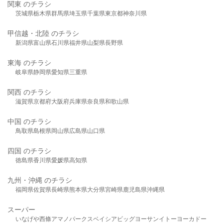
関東 のチラシ
茨城県
栃木県
群馬県
埼玉県
千葉県
東京都
神奈川県
甲信越・北陸 のチラシ
新潟県
富山県
石川県
福井県
山梨県
長野県
東海 のチラシ
岐阜県
静岡県
愛知県
三重県
関西 のチラシ
滋賀県
京都府
大阪府
兵庫県
奈良県
和歌山県
中国 のチラシ
鳥取県
島根県
岡山県
広島県
山口県
四国 のチラシ
徳島県
香川県
愛媛県
高知県
九州・沖縄 のチラシ
福岡県
佐賀県
長崎県
熊本県
大分県
宮崎県
鹿児島県
沖縄県
スーパー
いなげや
西條
アマノパークス
ベイシア
ビッグヨーサン
イトーヨーカドー