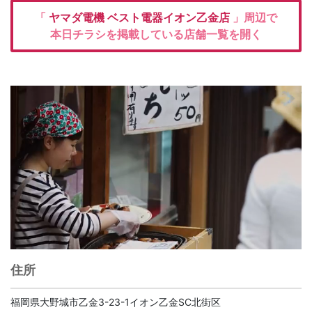
「
ヤマダ電機
ベスト電器イオン乙金店
」周辺で
本日チラシを掲載している店舗一覧を開く
住所
福岡県大野城市乙金3-23-1イオン乙金SC北街区