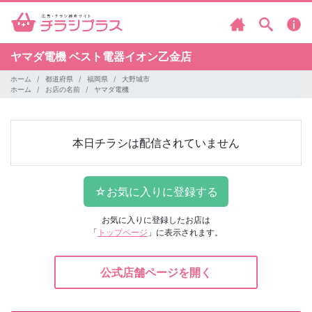
ヤマダ電機
ベスト電器イオン乙金店
ホーム
都道府県
福岡県
大野城市
ホーム
お店の名前
ヤマダ電機
本日チラシは配信されていません
お気に入りに登録したお店は
「
トップページ
」に表示されます。
公式店舗ページを開く