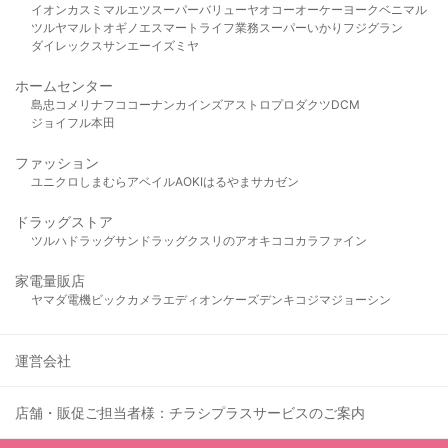
イオン
カスミ
マルエツ
スーパーバリュー
ヤオコー
オーケー
ヨークベニマル
ツルヤ
マルト
オギノ
エスマート
ライフ
業務スーパー
いかり
フジグラン
ダイレックス
サンエー
イズミヤ
ホームセンター
島忠
コメリ
ナフコ
コーナン
カインズ
アストロプロダクツ
DCM
ジョイフル本田
ファッション
ユニクロ
しまむら
アベイル
AOKI
はるやま
サカゼン
ドラッグストア
ツルハドラッグ
サンドラッグ
クスリのアオキ
ココカラファイン
家電量販店
ヤマダ電機
ビックカメラ
エディオン
ケーズデンキ
コジマ
ジョーシン
運営会社
店舗・販促ご担当者様：チラシプラスサービスのご案内