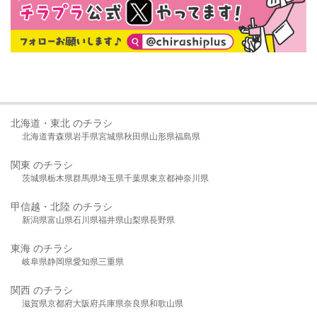
北海道・東北 のチラシ
北海道
青森県
岩手県
宮城県
秋田県
山形県
福島県
関東 のチラシ
茨城県
栃木県
群馬県
埼玉県
千葉県
東京都
神奈川県
甲信越・北陸 のチラシ
新潟県
富山県
石川県
福井県
山梨県
長野県
東海 のチラシ
岐阜県
静岡県
愛知県
三重県
関西 のチラシ
滋賀県
京都府
大阪府
兵庫県
奈良県
和歌山県