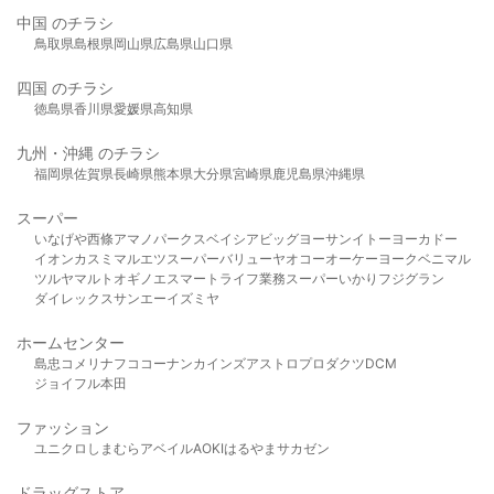
中国 のチラシ
鳥取県
島根県
岡山県
広島県
山口県
四国 のチラシ
徳島県
香川県
愛媛県
高知県
九州・沖縄 のチラシ
福岡県
佐賀県
長崎県
熊本県
大分県
宮崎県
鹿児島県
沖縄県
スーパー
いなげや
西條
アマノパークス
ベイシア
ビッグヨーサン
イトーヨーカドー
イオン
カスミ
マルエツ
スーパーバリュー
ヤオコー
オーケー
ヨークベニマル
ツルヤ
マルト
オギノ
エスマート
ライフ
業務スーパー
いかり
フジグラン
ダイレックス
サンエー
イズミヤ
ホームセンター
島忠
コメリ
ナフコ
コーナン
カインズ
アストロプロダクツ
DCM
ジョイフル本田
ファッション
ユニクロ
しまむら
アベイル
AOKI
はるやま
サカゼン
ドラッグストア