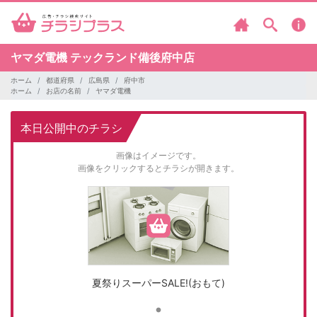
ヤマダ電機
テックランド備後府中店
ホーム
都道府県
広島県
府中市
ホーム
お店の名前
ヤマダ電機
本日公開中のチラシ
画像はイメージです。
画像をクリックするとチラシが開きます。
夏祭りスーパーSALE!(おもて)