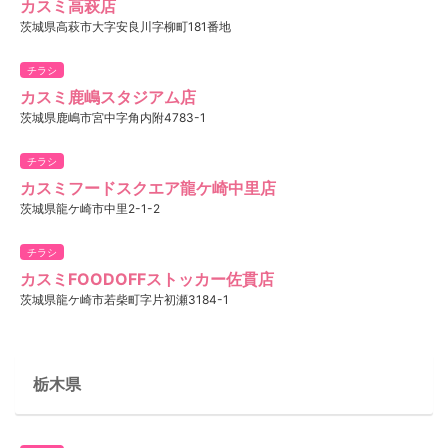
カスミ高萩店
茨城県高萩市大字安良川字柳町181番地
チラシ
カスミ鹿嶋スタジアム店
茨城県鹿嶋市宮中字角内附4783-1
チラシ
カスミフードスクエア龍ケ崎中里店
茨城県龍ケ崎市中里2-1-2
チラシ
カスミFOODOFFストッカー佐貫店
茨城県龍ケ崎市若柴町字片初瀬3184-1
栃木県