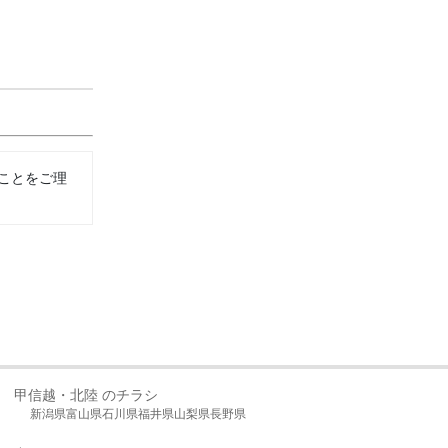
ことをご理
甲信越・北陸 のチラシ
新潟県
富山県
石川県
福井県
山梨県
長野県