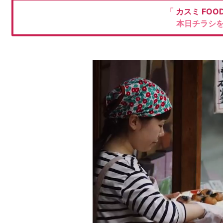
「
カスミ
FOO
本日チラシ