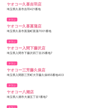
ヤオコー久喜吉羽店
埼玉県久喜市吉羽421番地
チラシ
ヤオコー久喜菖蒲店
埼玉県久喜市菖蒲町菖蒲7001番地
チラシ
ヤオコー入間下藤沢店
埼玉県入間市下藤沢四丁目25番地7
チラシ
ヤオコー三芳藤久保店
埼玉県入間郡三芳町大字藤久保855番地403
チラシ
ヤオコー八潮店
埼玉県八潮市大瀬五丁目1番地7
チラシ