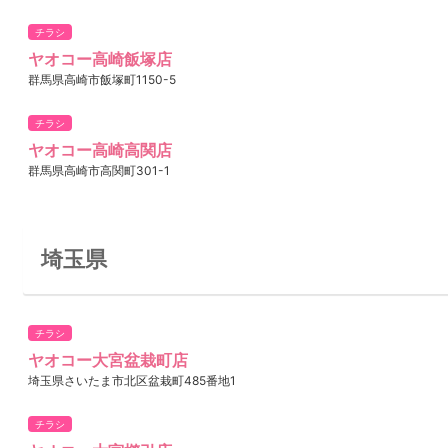
チラシ
ヤオコー高崎飯塚店
群馬県高崎市飯塚町1150-5
チラシ
ヤオコー高崎高関店
群馬県高崎市高関町301-1
埼玉県
チラシ
ヤオコー大宮盆栽町店
埼玉県さいたま市北区盆栽町485番地1
チラシ