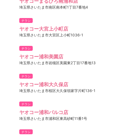
ヤオコーまるひろ南浦和店
埼玉県さいたま市南区南本町1丁目7番地4
チラシ
ヤオコー大宮上小町店
埼玉県さいたま市大宮区上小町1036-1
チラシ
ヤオコー浦和美園店
埼玉県さいたま市岩槻区美園東2丁目17番地13
チラシ
ヤオコー浦和大久保店
埼玉県さいたま市桜区大久保領家字片町136-1
チラシ
ヤオコー浦和パルコ店
埼玉県さいたま市浦和区東高砂町11番1号
チラシ