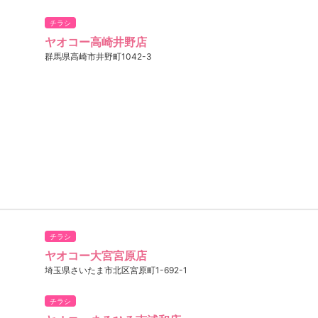
チラシ
ヤオコー高崎井野店
群馬県高崎市井野町1042-3
チラシ
ヤオコー大宮宮原店
埼玉県さいたま市北区宮原町1-692-1
チラシ