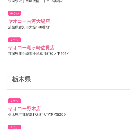
茨城県取手市藤代南二丁目16番地2
チラシ
ヤオコー古河大堤店
茨城県古河市大堤148番地1
チラシ
ヤオコー竜ヶ崎佐貫店
茨城県龍ケ崎市小通幸谷町松ノ下201-1
栃木県
チラシ
ヤオコー野木店
栃木県下都賀郡野木町大字友沼5309
チラシ