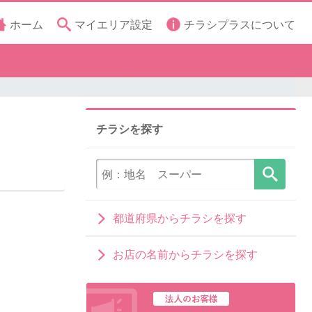
ホーム
マイエリア設定
チラシプラスについて
チラシを探す
都道府県からチラシを探す
お店の名前からチラシを探す