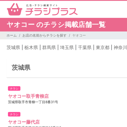
ヤオコー のチラシ掲載店舗一覧
ホーム
お店の名前からチラシを探す
ヤオコー
茨城県
|
栃木県
|
群馬県
|
埼玉県
|
千葉県
|
東京都
|
神奈
茨城県
チラシ
ヤオコー取手青柳店
茨城県取手市青柳一丁目8番31号
チラシ
ヤオコー藤代店