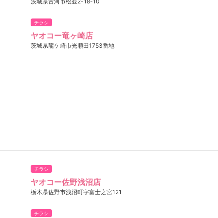
茨城県古河市松並2-18-10
チラシ
ヤオコー竜ヶ崎店
茨城県龍ケ崎市光順田1753番地
チラシ
ヤオコー佐野浅沼店
栃木県佐野市浅沼町字富士之宮121
チラシ