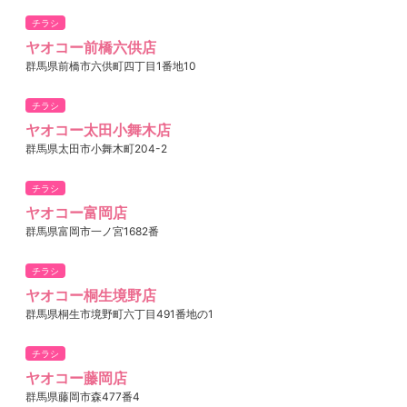
チラシ
ヤオコー前橋六供店
群馬県前橋市六供町四丁目1番地10
チラシ
ヤオコー太田小舞木店
群馬県太田市小舞木町204-2
チラシ
ヤオコー富岡店
群馬県富岡市一ノ宮1682番
チラシ
ヤオコー桐生境野店
群馬県桐生市境野町六丁目491番地の1
チラシ
ヤオコー藤岡店
群馬県藤岡市森477番4