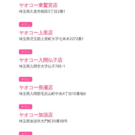
ヤオコー東鷲宮店
埼玉県久喜市桜田3丁目2番1
チラシ
ヤオコー上里店
埼玉県児玉郡上里町大字七本木2272番1
チラシ
ヤオコー入間仏子店
埼玉県入間市大字仏子785-1
チラシ
ヤオコー長瀬店
埼玉県入間郡毛呂山町中央4丁目10番地9
チラシ
ヤオコー加須店
埼玉県加須市大門町20番58号
チラシ