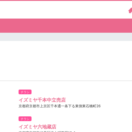
チラシ
イズミヤ千本中立売店
京都府京都市上京区千本通一条下る東側東石橋町26
チラシ
イズミヤ六地蔵店