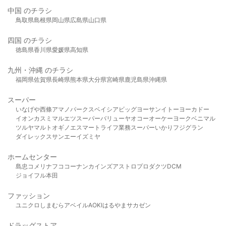
中国 のチラシ
鳥取県
島根県
岡山県
広島県
山口県
四国 のチラシ
徳島県
香川県
愛媛県
高知県
九州・沖縄 のチラシ
福岡県
佐賀県
長崎県
熊本県
大分県
宮崎県
鹿児島県
沖縄県
スーパー
いなげや
西條
アマノパークス
ベイシア
ビッグヨーサン
イトーヨーカドー
イオン
カスミ
マルエツ
スーパーバリュー
ヤオコー
オーケー
ヨークベニマル
ツルヤ
マルト
オギノ
エスマート
ライフ
業務スーパー
いかり
フジグラン
ダイレックス
サンエー
イズミヤ
ホームセンター
島忠
コメリ
ナフコ
コーナン
カインズ
アストロプロダクツ
DCM
ジョイフル本田
ファッション
ユニクロ
しまむら
アベイル
AOKI
はるやま
サカゼン
ドラッグストア