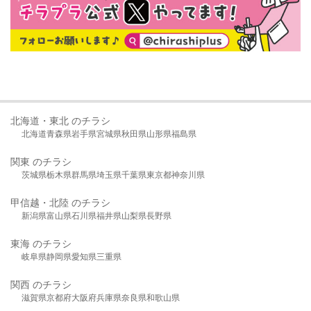
北海道・東北 のチラシ
北海道
青森県
岩手県
宮城県
秋田県
山形県
福島県
関東 のチラシ
茨城県
栃木県
群馬県
埼玉県
千葉県
東京都
神奈川県
甲信越・北陸 のチラシ
新潟県
富山県
石川県
福井県
山梨県
長野県
東海 のチラシ
岐阜県
静岡県
愛知県
三重県
関西 のチラシ
滋賀県
京都府
大阪府
兵庫県
奈良県
和歌山県