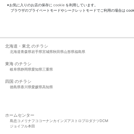
※お気に入りのお店の保存に
cookie
を利用しています。
ブラウザのプライベートモードやシークレットモードでご利用の場合は coo
北海道・東北 のチラシ
北海道
青森県
岩手県
宮城県
秋田県
山形県
福島県
東海 のチラシ
岐阜県
静岡県
愛知県
三重県
四国 のチラシ
徳島県
香川県
愛媛県
高知県
ホームセンター
島忠
コメリ
ナフコ
コーナン
カインズ
アストロプロダクツ
DCM
ジョイフル本田