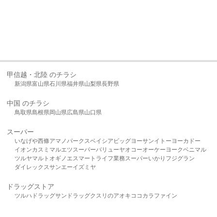
甲信越・北陸 のチラシ
新潟県
富山県
石川県
福井県
山梨県
長野県
中国 のチラシ
鳥取県
島根県
岡山県
広島県
山口県
スーパー
いなげや
西條
アマノパークス
ベイシア
ビッグヨーサン
イトーヨーカドー
イオン
カスミ
マルエツ
スーパーバリュー
ヤオコー
オーケー
ヨークベニマル
ツルヤ
マルト
オギノ
エスマート
ライフ
業務スーパー
いかり
フジグラン
ダイレックス
サンエー
イズミヤ
ドラッグストア
ツルハドラッグ
サンドラッグ
クスリのアオキ
ココカラファイン