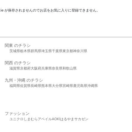
kie が保存されませんのでお店をお気に入りに登録できません。
関東 のチラシ
茨城県
栃木県
群馬県
埼玉県
千葉県
東京都
神奈川県
関西 のチラシ
滋賀県
京都府
大阪府
兵庫県
奈良県
和歌山県
九州・沖縄 のチラシ
福岡県
佐賀県
長崎県
熊本県
大分県
宮崎県
鹿児島県
沖縄県
ファッション
ユニクロ
しまむら
アベイル
AOKI
はるやま
サカゼン