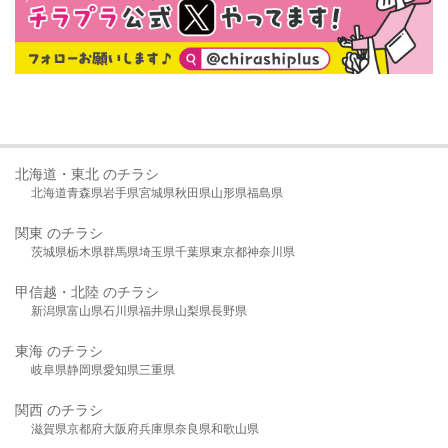
北海道・東北 のチラシ
北海道
青森県
岩手県
宮城県
秋田県
山形県
福島県
関東 のチラシ
茨城県
栃木県
群馬県
埼玉県
千葉県
東京都
神奈川県
甲信越・北陸 のチラシ
新潟県
富山県
石川県
福井県
山梨県
長野県
東海 のチラシ
岐阜県
静岡県
愛知県
三重県
関西 のチラシ
滋賀県
京都府
大阪府
兵庫県
奈良県
和歌山県