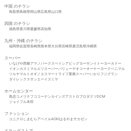
中国 のチラシ
鳥取県
島根県
岡山県
広島県
山口県
四国 のチラシ
徳島県
香川県
愛媛県
高知県
九州・沖縄 のチラシ
福岡県
佐賀県
長崎県
熊本県
大分県
宮崎県
鹿児島県
沖縄県
スーパー
いなげや
西條
アマノパークス
ベイシア
ビッグヨーサン
イトーヨーカドー
イオン
カスミ
マルエツ
スーパーバリュー
ヤオコー
オーケー
ヨークベニマル
ツルヤ
マルト
オギノ
エスマート
ライフ
業務スーパー
いかり
フジグラン
ダイレックス
サンエー
イズミヤ
ホームセンター
島忠
コメリ
ナフコ
コーナン
カインズ
アストロプロダクツ
DCM
ジョイフル本田
ファッション
ユニクロ
しまむら
アベイル
AOKI
はるやま
サカゼン
ドラッグストア