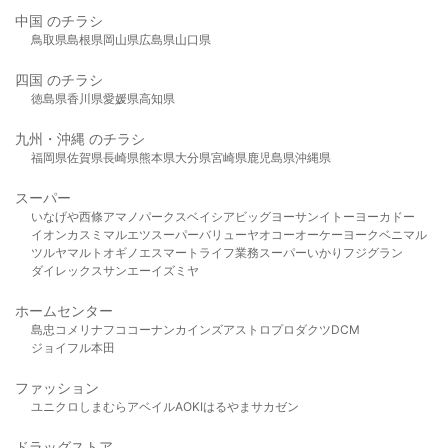
中国 のチラシ
鳥取県
島根県
岡山県
広島県
山口県
四国 のチラシ
徳島県
香川県
愛媛県
高知県
九州・沖縄 のチラシ
福岡県
佐賀県
長崎県
熊本県
大分県
宮崎県
鹿児島県
沖縄県
スーパー
いなげや
西條
アマノパークス
ベイシア
ビッグヨーサン
イトーヨーカドー
イオン
カスミ
マルエツ
スーパーバリュー
ヤオコー
オーケー
ヨークベニマル
ツルヤ
マルト
オギノ
エスマート
ライフ
業務スーパー
いかり
フジグラン
ダイレックス
サンエー
イズミヤ
ホームセンター
島忠
コメリ
ナフコ
コーナン
カインズ
アストロプロダクツ
DCM
ジョイフル本田
ファッション
ユニクロ
しまむら
アベイル
AOKI
はるやま
サカゼン
ドラッグストア