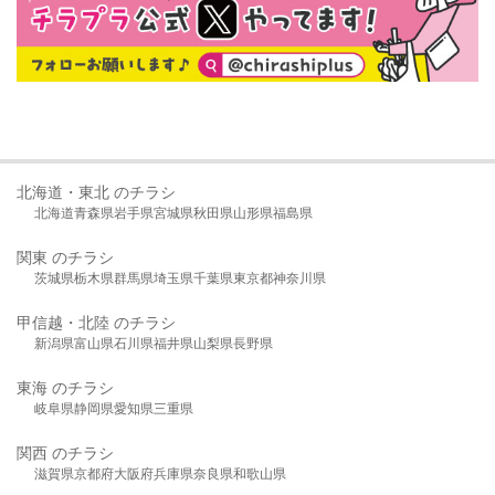
北海道・東北 のチラシ
北海道
青森県
岩手県
宮城県
秋田県
山形県
福島県
関東 のチラシ
茨城県
栃木県
群馬県
埼玉県
千葉県
東京都
神奈川県
甲信越・北陸 のチラシ
新潟県
富山県
石川県
福井県
山梨県
長野県
東海 のチラシ
岐阜県
静岡県
愛知県
三重県
関西 のチラシ
滋賀県
京都府
大阪府
兵庫県
奈良県
和歌山県