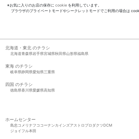
※お気に入りのお店の保存に
cookie
を利用しています。
ブラウザのプライベートモードやシークレットモードでご利用の場合は coo
北海道・東北 のチラシ
北海道
青森県
岩手県
宮城県
秋田県
山形県
福島県
東海 のチラシ
岐阜県
静岡県
愛知県
三重県
四国 のチラシ
徳島県
香川県
愛媛県
高知県
ホームセンター
島忠
コメリ
ナフコ
コーナン
カインズ
アストロプロダクツ
DCM
ジョイフル本田