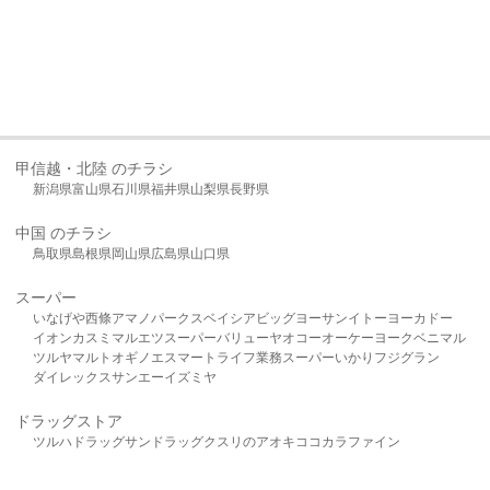
甲信越・北陸 のチラシ
新潟県
富山県
石川県
福井県
山梨県
長野県
中国 のチラシ
鳥取県
島根県
岡山県
広島県
山口県
スーパー
いなげや
西條
アマノパークス
ベイシア
ビッグヨーサン
イトーヨーカドー
イオン
カスミ
マルエツ
スーパーバリュー
ヤオコー
オーケー
ヨークベニマル
ツルヤ
マルト
オギノ
エスマート
ライフ
業務スーパー
いかり
フジグラン
ダイレックス
サンエー
イズミヤ
ドラッグストア
ツルハドラッグ
サンドラッグ
クスリのアオキ
ココカラファイン