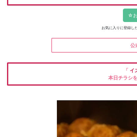
お気に入りに登録し
公
「
イ
本日チラシ