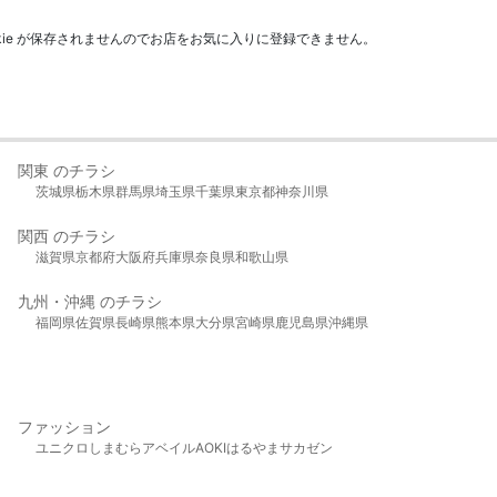
kie が保存されませんのでお店をお気に入りに登録できません。
関東 のチラシ
茨城県
栃木県
群馬県
埼玉県
千葉県
東京都
神奈川県
関西 のチラシ
滋賀県
京都府
大阪府
兵庫県
奈良県
和歌山県
九州・沖縄 のチラシ
福岡県
佐賀県
長崎県
熊本県
大分県
宮崎県
鹿児島県
沖縄県
ファッション
ユニクロ
しまむら
アベイル
AOKI
はるやま
サカゼン