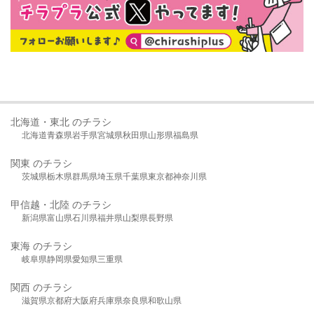
北海道・東北 のチラシ
北海道
青森県
岩手県
宮城県
秋田県
山形県
福島県
関東 のチラシ
茨城県
栃木県
群馬県
埼玉県
千葉県
東京都
神奈川県
甲信越・北陸 のチラシ
新潟県
富山県
石川県
福井県
山梨県
長野県
東海 のチラシ
岐阜県
静岡県
愛知県
三重県
関西 のチラシ
滋賀県
京都府
大阪府
兵庫県
奈良県
和歌山県