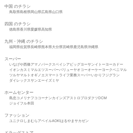
中国 のチラシ
鳥取県
島根県
岡山県
広島県
山口県
四国 のチラシ
徳島県
香川県
愛媛県
高知県
九州・沖縄 のチラシ
福岡県
佐賀県
長崎県
熊本県
大分県
宮崎県
鹿児島県
沖縄県
スーパー
いなげや
西條
アマノパークス
ベイシア
ビッグヨーサン
イトーヨーカドー
イオン
カスミ
マルエツ
スーパーバリュー
ヤオコー
オーケー
ヨークベニマル
ツルヤ
マルト
オギノ
エスマート
ライフ
業務スーパー
いかり
フジグラン
ダイレックス
サンエー
イズミヤ
ホームセンター
島忠
コメリ
ナフコ
コーナン
カインズ
アストロプロダクツ
DCM
ジョイフル本田
ファッション
ユニクロ
しまむら
アベイル
AOKI
はるやま
サカゼン
ドラッグストア