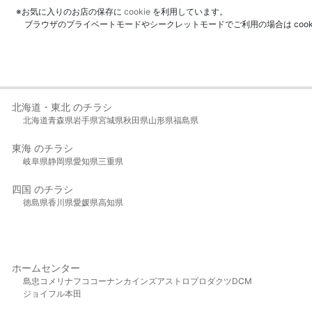
※お気に入りのお店の保存に
cookie
を利用しています。
ブラウザのプライベートモードやシークレットモードでご利用の場合は coo
北海道・東北 のチラシ
北海道
青森県
岩手県
宮城県
秋田県
山形県
福島県
東海 のチラシ
岐阜県
静岡県
愛知県
三重県
四国 のチラシ
徳島県
香川県
愛媛県
高知県
ホームセンター
島忠
コメリ
ナフコ
コーナン
カインズ
アストロプロダクツ
DCM
ジョイフル本田