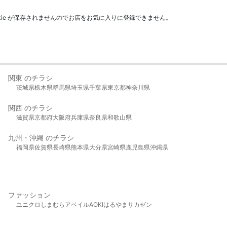
kie が保存されませんのでお店をお気に入りに登録できません。
関東 のチラシ
茨城県
栃木県
群馬県
埼玉県
千葉県
東京都
神奈川県
関西 のチラシ
滋賀県
京都府
大阪府
兵庫県
奈良県
和歌山県
九州・沖縄 のチラシ
福岡県
佐賀県
長崎県
熊本県
大分県
宮崎県
鹿児島県
沖縄県
ファッション
ユニクロ
しまむら
アベイル
AOKI
はるやま
サカゼン