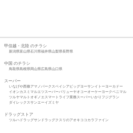
甲信越・北陸 のチラシ
新潟県
富山県
石川県
福井県
山梨県
長野県
中国 のチラシ
鳥取県
島根県
岡山県
広島県
山口県
スーパー
いなげや
西條
アマノパークス
ベイシア
ビッグヨーサン
イトーヨーカドー
イオン
カスミ
マルエツ
スーパーバリュー
ヤオコー
オーケー
ヨークベニマル
ツルヤ
マルト
オギノ
エスマート
ライフ
業務スーパー
いかり
フジグラン
ダイレックス
サンエー
イズミヤ
ドラッグストア
ツルハドラッグ
サンドラッグ
クスリのアオキ
ココカラファイン