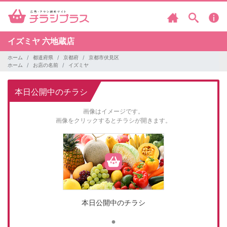
イズミヤ
六地蔵店
ホーム
都道府県
京都府
京都市伏見区
ホーム
お店の名前
イズミヤ
本日公開中のチラシ
画像はイメージです。
画像をクリックするとチラシが開きます。
本日公開中のチラシ