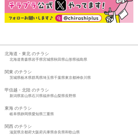
北海道・東北 のチラシ
北海道
青森県
岩手県
宮城県
秋田県
山形県
福島県
関東 のチラシ
茨城県
栃木県
群馬県
埼玉県
千葉県
東京都
神奈川県
甲信越・北陸 のチラシ
新潟県
富山県
石川県
福井県
山梨県
長野県
東海 のチラシ
岐阜県
静岡県
愛知県
三重県
関西 のチラシ
滋賀県
京都府
大阪府
兵庫県
奈良県
和歌山県