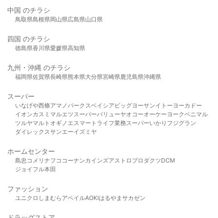
中国 のチラシ
鳥取県
島根県
岡山県
広島県
山口県
四国 のチラシ
徳島県
香川県
愛媛県
高知県
九州・沖縄 のチラシ
福岡県
佐賀県
長崎県
熊本県
大分県
宮崎県
鹿児島県
沖縄県
スーパー
いなげや
西條
アマノパークス
ベイシア
ビッグヨーサン
イトーヨーカドー
イオン
カスミ
マルエツ
スーパーバリュー
ヤオコー
オーケー
ヨークベニマル
ツルヤ
マルト
オギノ
エスマート
ライフ
業務スーパー
いかり
フジグラン
ダイレックス
サンエー
イズミヤ
ホームセンター
島忠
コメリ
ナフコ
コーナン
カインズ
アストロプロダクツ
DCM
ジョイフル本田
ファッション
ユニクロ
しまむら
アベイル
AOKI
はるやま
サカゼン
ドラッグストア