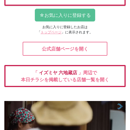
お気に入りに登録したお店は
「
トップページ
」に表示されます。
公式店舗ページを開く
「
イズミヤ
六地蔵店
」周辺で
本日チラシを掲載している店舗一覧を開く