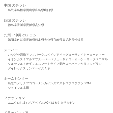
中国 のチラシ
鳥取県
島根県
岡山県
広島県
山口県
四国 のチラシ
徳島県
香川県
愛媛県
高知県
九州・沖縄 のチラシ
福岡県
佐賀県
長崎県
熊本県
大分県
宮崎県
鹿児島県
沖縄県
スーパー
いなげや
西條
アマノパークス
ベイシア
ビッグヨーサン
イトーヨーカドー
イオン
カスミ
マルエツ
スーパーバリュー
ヤオコー
オーケー
ヨークベニマル
ツルヤ
マルト
オギノ
エスマート
ライフ
業務スーパー
いかり
フジグラン
ダイレックス
サンエー
イズミヤ
ホームセンター
島忠
コメリ
ナフコ
コーナン
カインズ
アストロプロダクツ
DCM
ジョイフル本田
ファッション
ユニクロ
しまむら
アベイル
AOKI
はるやま
サカゼン
ドラッグストア