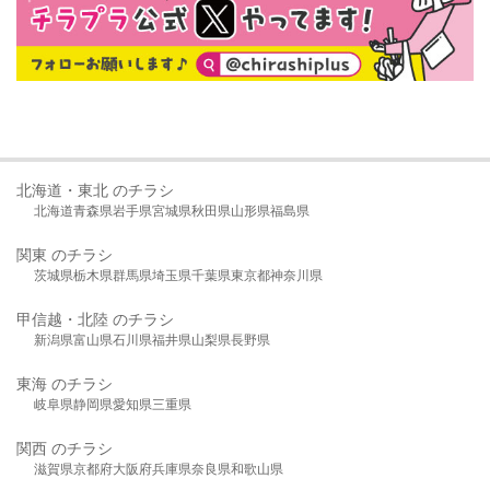
北海道・東北 のチラシ
北海道
青森県
岩手県
宮城県
秋田県
山形県
福島県
関東 のチラシ
茨城県
栃木県
群馬県
埼玉県
千葉県
東京都
神奈川県
甲信越・北陸 のチラシ
新潟県
富山県
石川県
福井県
山梨県
長野県
東海 のチラシ
岐阜県
静岡県
愛知県
三重県
関西 のチラシ
滋賀県
京都府
大阪府
兵庫県
奈良県
和歌山県