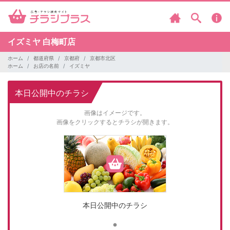
イズミヤ
白梅町店
ホーム
都道府県
京都府
京都市北区
ホーム
お店の名前
イズミヤ
本日公開中のチラシ
画像はイメージです。
画像をクリックするとチラシが開きます。
本日公開中のチラシ