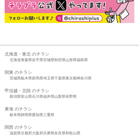
北海道・東北 のチラシ
北海道
青森県
岩手県
宮城県
秋田県
山形県
福島県
関東 のチラシ
茨城県
栃木県
群馬県
埼玉県
千葉県
東京都
神奈川県
甲信越・北陸 のチラシ
新潟県
富山県
石川県
福井県
山梨県
長野県
東海 のチラシ
岐阜県
静岡県
愛知県
三重県
関西 のチラシ
滋賀県
京都府
大阪府
兵庫県
奈良県
和歌山県