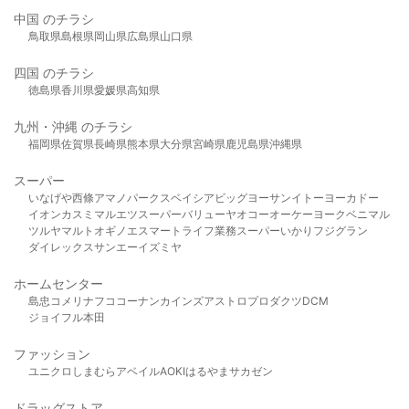
中国 のチラシ
鳥取県
島根県
岡山県
広島県
山口県
四国 のチラシ
徳島県
香川県
愛媛県
高知県
九州・沖縄 のチラシ
福岡県
佐賀県
長崎県
熊本県
大分県
宮崎県
鹿児島県
沖縄県
スーパー
いなげや
西條
アマノパークス
ベイシア
ビッグヨーサン
イトーヨーカドー
イオン
カスミ
マルエツ
スーパーバリュー
ヤオコー
オーケー
ヨークベニマル
ツルヤ
マルト
オギノ
エスマート
ライフ
業務スーパー
いかり
フジグラン
ダイレックス
サンエー
イズミヤ
ホームセンター
島忠
コメリ
ナフコ
コーナン
カインズ
アストロプロダクツ
DCM
ジョイフル本田
ファッション
ユニクロ
しまむら
アベイル
AOKI
はるやま
サカゼン
ドラッグストア