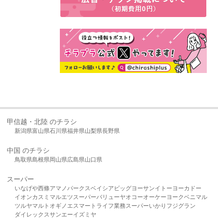
甲信越・北陸 のチラシ
新潟県
富山県
石川県
福井県
山梨県
長野県
中国 のチラシ
鳥取県
島根県
岡山県
広島県
山口県
スーパー
いなげや
西條
アマノパークス
ベイシア
ビッグヨーサン
イトーヨーカドー
イオン
カスミ
マルエツ
スーパーバリュー
ヤオコー
オーケー
ヨークベニマル
ツルヤ
マルト
オギノ
エスマート
ライフ
業務スーパー
いかり
フジグラン
ダイレックス
サンエー
イズミヤ