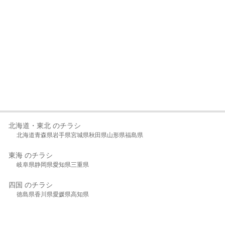
北海道・東北 のチラシ
北海道
青森県
岩手県
宮城県
秋田県
山形県
福島県
東海 のチラシ
岐阜県
静岡県
愛知県
三重県
四国 のチラシ
徳島県
香川県
愛媛県
高知県