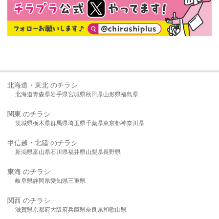
北海道・東北 のチラシ
北海道
青森県
岩手県
宮城県
秋田県
山形県
福島県
関東 のチラシ
茨城県
栃木県
群馬県
埼玉県
千葉県
東京都
神奈川県
甲信越・北陸 のチラシ
新潟県
富山県
石川県
福井県
山梨県
長野県
東海 のチラシ
岐阜県
静岡県
愛知県
三重県
関西 のチラシ
滋賀県
京都府
大阪府
兵庫県
奈良県
和歌山県