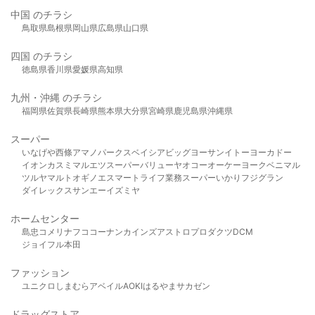
中国 のチラシ
鳥取県
島根県
岡山県
広島県
山口県
四国 のチラシ
徳島県
香川県
愛媛県
高知県
九州・沖縄 のチラシ
福岡県
佐賀県
長崎県
熊本県
大分県
宮崎県
鹿児島県
沖縄県
スーパー
いなげや
西條
アマノパークス
ベイシア
ビッグヨーサン
イトーヨーカドー
イオン
カスミ
マルエツ
スーパーバリュー
ヤオコー
オーケー
ヨークベニマル
ツルヤ
マルト
オギノ
エスマート
ライフ
業務スーパー
いかり
フジグラン
ダイレックス
サンエー
イズミヤ
ホームセンター
島忠
コメリ
ナフコ
コーナン
カインズ
アストロプロダクツ
DCM
ジョイフル本田
ファッション
ユニクロ
しまむら
アベイル
AOKI
はるやま
サカゼン
ドラッグストア