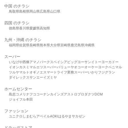
中国 のチラシ
鳥取県
島根県
岡山県
広島県
山口県
四国 のチラシ
徳島県
香川県
愛媛県
高知県
九州・沖縄 のチラシ
福岡県
佐賀県
長崎県
熊本県
大分県
宮崎県
鹿児島県
沖縄県
スーパー
いなげや
西條
アマノパークス
ベイシア
ビッグヨーサン
イトーヨーカドー
イオン
カスミ
マルエツ
スーパーバリュー
ヤオコー
オーケー
ヨークベニマル
ツルヤ
マルト
オギノ
エスマート
ライフ
業務スーパー
いかり
フジグラン
ダイレックス
サンエー
イズミヤ
ホームセンター
島忠
コメリ
ナフコ
コーナン
カインズ
アストロプロダクツ
DCM
ジョイフル本田
ファッション
ユニクロ
しまむら
アベイル
AOKI
はるやま
サカゼン
ドラッグストア