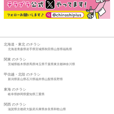
北海道・東北 のチラシ
北海道
青森県
岩手県
宮城県
秋田県
山形県
福島県
関東 のチラシ
茨城県
栃木県
群馬県
埼玉県
千葉県
東京都
神奈川県
甲信越・北陸 のチラシ
新潟県
富山県
石川県
福井県
山梨県
長野県
東海 のチラシ
岐阜県
静岡県
愛知県
三重県
関西 のチラシ
滋賀県
京都府
大阪府
兵庫県
奈良県
和歌山県