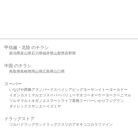
甲信越・北陸 のチラシ
新潟県
富山県
石川県
福井県
山梨県
長野県
中国 のチラシ
鳥取県
島根県
岡山県
広島県
山口県
スーパー
いなげや
西條
アマノパークス
ベイシア
ビッグヨーサン
イトーヨーカドー
イオン
カスミ
マルエツ
スーパーバリュー
ヤオコー
オーケー
ヨークベニマル
ツルヤ
マルト
オギノ
エスマート
ライフ
業務スーパー
いかり
フジグラン
ダイレックス
サンエー
イズミヤ
ドラッグストア
ツルハドラッグ
サンドラッグ
クスリのアオキ
ココカラファイン