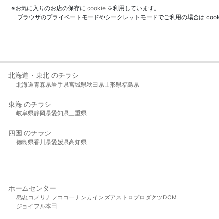
※お気に入りのお店の保存に
cookie
を利用しています。
ブラウザのプライベートモードやシークレットモードでご利用の場合は coo
北海道・東北 のチラシ
北海道
青森県
岩手県
宮城県
秋田県
山形県
福島県
東海 のチラシ
岐阜県
静岡県
愛知県
三重県
四国 のチラシ
徳島県
香川県
愛媛県
高知県
ホームセンター
島忠
コメリ
ナフコ
コーナン
カインズ
アストロプロダクツ
DCM
ジョイフル本田