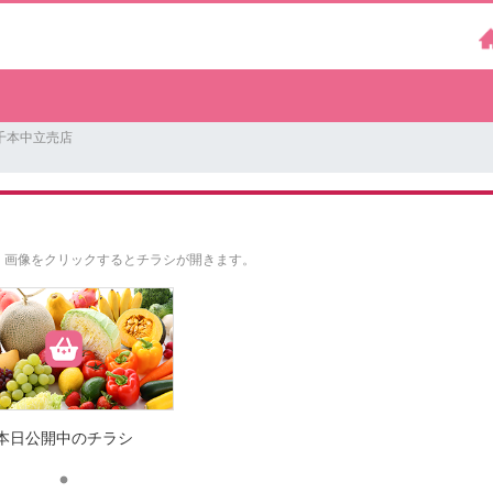
千本中立売店
。
画像をクリックするとチラシが開きます。
本日公開中のチラシ