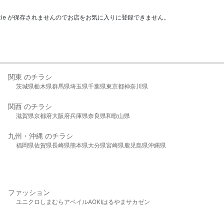
kie が保存されませんのでお店をお気に入りに登録できません。
関東 のチラシ
茨城県
栃木県
群馬県
埼玉県
千葉県
東京都
神奈川県
関西 のチラシ
滋賀県
京都府
大阪府
兵庫県
奈良県
和歌山県
九州・沖縄 のチラシ
福岡県
佐賀県
長崎県
熊本県
大分県
宮崎県
鹿児島県
沖縄県
ファッション
ユニクロ
しまむら
アベイル
AOKI
はるやま
サカゼン