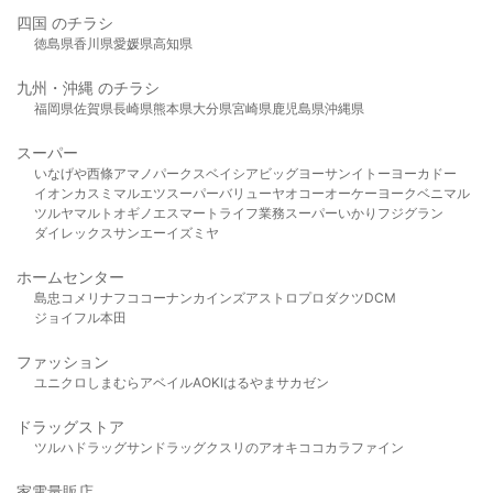
四国 のチラシ
徳島県
香川県
愛媛県
高知県
九州・沖縄 のチラシ
福岡県
佐賀県
長崎県
熊本県
大分県
宮崎県
鹿児島県
沖縄県
スーパー
いなげや
西條
アマノパークス
ベイシア
ビッグヨーサン
イトーヨーカドー
イオン
カスミ
マルエツ
スーパーバリュー
ヤオコー
オーケー
ヨークベニマル
ツルヤ
マルト
オギノ
エスマート
ライフ
業務スーパー
いかり
フジグラン
ダイレックス
サンエー
イズミヤ
ホームセンター
島忠
コメリ
ナフコ
コーナン
カインズ
アストロプロダクツ
DCM
ジョイフル本田
ファッション
ユニクロ
しまむら
アベイル
AOKI
はるやま
サカゼン
ドラッグストア
ツルハドラッグ
サンドラッグ
クスリのアオキ
ココカラファイン
家電量販店