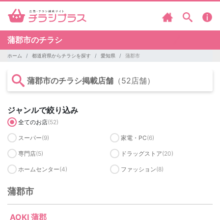
蒲郡市のチラシ
ホーム
都道府県からチラシを探す
愛知県
蒲郡市
蒲郡市のチラシ掲載店舗
（52店舗）
ジャンルで絞り込み
全てのお店
(52)
スーパー
(9)
家電・PC
(6)
専門店
(5)
ドラッグストア
(20)
ホームセンター
(4)
ファッション
(8)
蒲郡市
AOKI 蒲郡