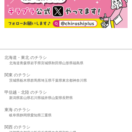
北海道・東北 のチラシ
北海道
青森県
岩手県
宮城県
秋田県
山形県
福島県
関東 のチラシ
茨城県
栃木県
群馬県
埼玉県
千葉県
東京都
神奈川県
甲信越・北陸 のチラシ
新潟県
富山県
石川県
福井県
山梨県
長野県
東海 のチラシ
岐阜県
静岡県
愛知県
三重県
関西 のチラシ