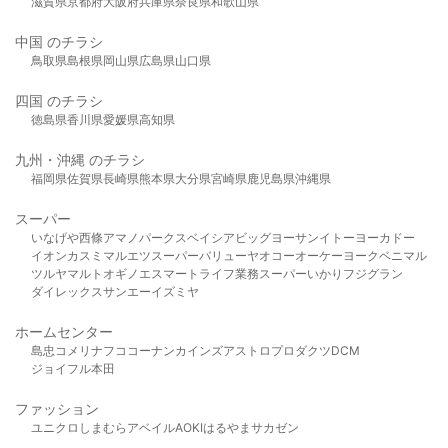
滋賀県
京都府
大阪府
兵庫県
奈良県
和歌山県
中国 のチラシ
鳥取県
島根県
岡山県
広島県
山口県
四国 のチラシ
徳島県
香川県
愛媛県
高知県
九州・沖縄 のチラシ
福岡県
佐賀県
長崎県
熊本県
大分県
宮崎県
鹿児島県
沖縄県
スーパー
いなげや
西條
アマノパークス
ベイシア
ビッグヨーサン
イトーヨーカドー
イオン
カスミ
マルエツ
スーパーバリュー
ヤオコー
オーケー
ヨークベニマル
ツルヤ
マルト
オギノ
エスマート
ライフ
業務スーパー
いかり
フジグラン
ダイレックス
サンエー
イズミヤ
ホームセンター
島忠
コメリ
ナフコ
コーナン
カインズ
アストロプロダクツ
DCM
ジョイフル本田
ファッション
ユニクロ
しまむら
アベイル
AOKI
はるやま
サカゼン