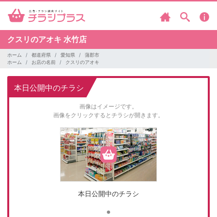
クスリのアオキ
水竹店
ホーム
都道府県
愛知県
蒲郡市
ホーム
お店の名前
クスリのアオキ
本日公開中のチラシ
画像はイメージです。
画像をクリックするとチラシが開きます。
本日公開中のチラシ