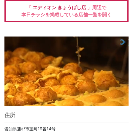
「
エディオン
きょうばし店
」周辺で
本日チラシを掲載している店舗一覧を開く
住所
愛知県蒲郡市宝町19番14号