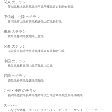
関東 のチラシ
茨城県
栃木県
群馬県
埼玉県
千葉県
東京都
神奈川県
甲信越・北陸 のチラシ
新潟県
富山県
石川県
福井県
山梨県
長野県
東海 のチラシ
岐阜県
静岡県
愛知県
三重県
関西 のチラシ
滋賀県
京都府
大阪府
兵庫県
奈良県
和歌山県
中国 のチラシ
鳥取県
島根県
岡山県
広島県
山口県
四国 のチラシ
徳島県
香川県
愛媛県
高知県
九州・沖縄 のチラシ
福岡県
佐賀県
長崎県
熊本県
大分県
宮崎県
鹿児島県
沖縄県
スーパー
いなげや
西條
アマノパークス
ベイシア
ビッグヨーサン
イトーヨーカドー