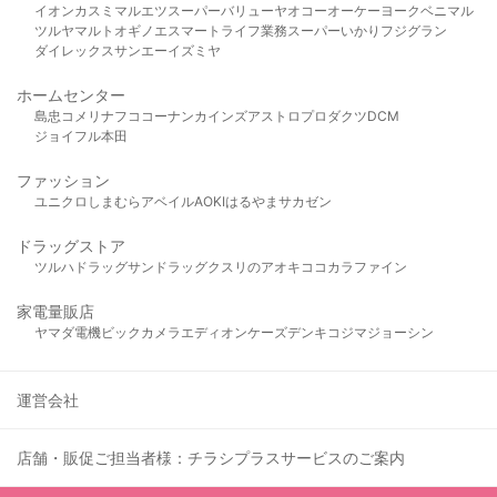
イオン
カスミ
マルエツ
スーパーバリュー
ヤオコー
オーケー
ヨークベニマル
ツルヤ
マルト
オギノ
エスマート
ライフ
業務スーパー
いかり
フジグラン
ダイレックス
サンエー
イズミヤ
ホームセンター
島忠
コメリ
ナフコ
コーナン
カインズ
アストロプロダクツ
DCM
ジョイフル本田
ファッション
ユニクロ
しまむら
アベイル
AOKI
はるやま
サカゼン
ドラッグストア
ツルハドラッグ
サンドラッグ
クスリのアオキ
ココカラファイン
家電量販店
ヤマダ電機
ビックカメラ
エディオン
ケーズデンキ
コジマ
ジョーシン
運営会社
店舗・販促ご担当者様：チラシプラスサービスのご案内