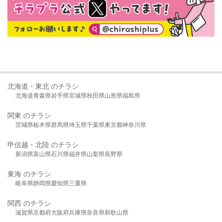
北海道・東北 のチラシ
北海道
青森県
岩手県
宮城県
秋田県
山形県
福島県
関東 のチラシ
茨城県
栃木県
群馬県
埼玉県
千葉県
東京都
神奈川県
甲信越・北陸 のチラシ
新潟県
富山県
石川県
福井県
山梨県
長野県
東海 のチラシ
岐阜県
静岡県
愛知県
三重県
関西 のチラシ
滋賀県
京都府
大阪府
兵庫県
奈良県
和歌山県