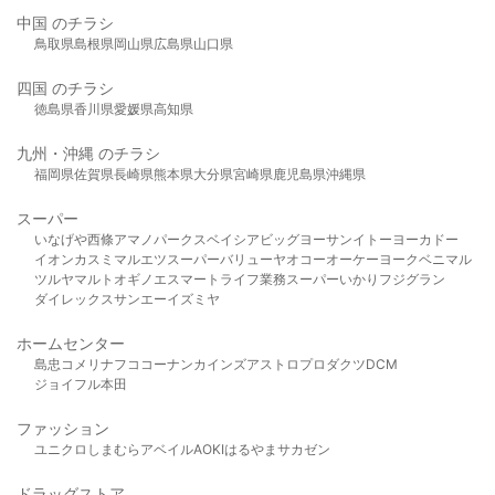
中国 のチラシ
鳥取県
島根県
岡山県
広島県
山口県
四国 のチラシ
徳島県
香川県
愛媛県
高知県
九州・沖縄 のチラシ
福岡県
佐賀県
長崎県
熊本県
大分県
宮崎県
鹿児島県
沖縄県
スーパー
いなげや
西條
アマノパークス
ベイシア
ビッグヨーサン
イトーヨーカドー
イオン
カスミ
マルエツ
スーパーバリュー
ヤオコー
オーケー
ヨークベニマル
ツルヤ
マルト
オギノ
エスマート
ライフ
業務スーパー
いかり
フジグラン
ダイレックス
サンエー
イズミヤ
ホームセンター
島忠
コメリ
ナフコ
コーナン
カインズ
アストロプロダクツ
DCM
ジョイフル本田
ファッション
ユニクロ
しまむら
アベイル
AOKI
はるやま
サカゼン
ドラッグストア