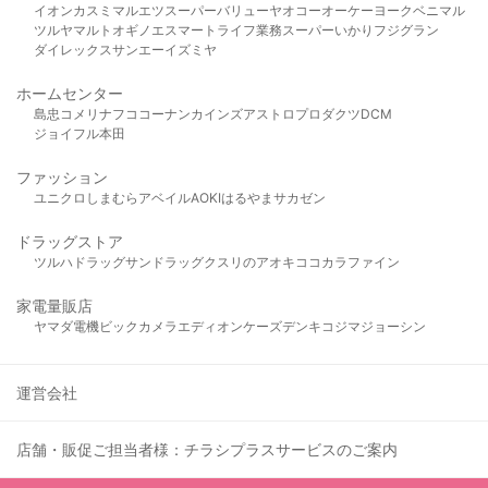
イオン
カスミ
マルエツ
スーパーバリュー
ヤオコー
オーケー
ヨークベニマル
ツルヤ
マルト
オギノ
エスマート
ライフ
業務スーパー
いかり
フジグラン
ダイレックス
サンエー
イズミヤ
ホームセンター
島忠
コメリ
ナフコ
コーナン
カインズ
アストロプロダクツ
DCM
ジョイフル本田
ファッション
ユニクロ
しまむら
アベイル
AOKI
はるやま
サカゼン
ドラッグストア
ツルハドラッグ
サンドラッグ
クスリのアオキ
ココカラファイン
家電量販店
ヤマダ電機
ビックカメラ
エディオン
ケーズデンキ
コジマ
ジョーシン
運営会社
店舗・販促ご担当者様：チラシプラスサービスのご案内