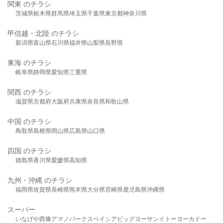
関東 のチラシ
茨城県
栃木県
群馬県
埼玉県
千葉県
東京都
神奈川県
甲信越・北陸 のチラシ
新潟県
富山県
石川県
福井県
山梨県
長野県
東海 のチラシ
岐阜県
静岡県
愛知県
三重県
関西 のチラシ
滋賀県
京都府
大阪府
兵庫県
奈良県
和歌山県
中国 のチラシ
鳥取県
島根県
岡山県
広島県
山口県
四国 のチラシ
徳島県
香川県
愛媛県
高知県
九州・沖縄 のチラシ
福岡県
佐賀県
長崎県
熊本県
大分県
宮崎県
鹿児島県
沖縄県
スーパー
いなげや
西條
アマノパークス
ベイシア
ビッグヨーサン
イトーヨーカドー