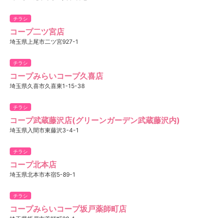
チラシ
コープ二ツ宮店
埼玉県上尾市二ツ宮927-1
チラシ
コープみらいコープ久喜店
埼玉県久喜市久喜東1-15-38
チラシ
コープ武蔵藤沢店(グリーンガーデン武蔵藤沢内)
埼玉県入間市東藤沢3-4-1
チラシ
コープ北本店
埼玉県北本市本宿5-89-1
チラシ
コープみらいコープ坂戸薬師町店