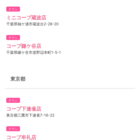
チラシ
ミニコープ蔵波店
千葉県袖ケ浦市蔵波台2-28-20
チラシ
コープ鎌ケ谷店
千葉県鎌ケ谷市道野辺本町1-5-1
東京都
チラシ
コープ下連雀店
東京都三鷹市下連雀7-16-22
チラシ
コープ牟礼店