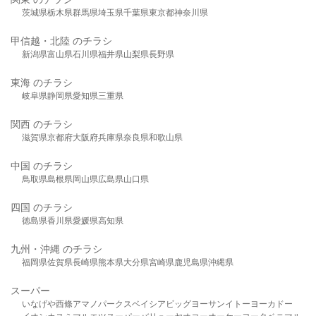
茨城県
栃木県
群馬県
埼玉県
千葉県
東京都
神奈川県
甲信越・北陸 のチラシ
新潟県
富山県
石川県
福井県
山梨県
長野県
東海 のチラシ
岐阜県
静岡県
愛知県
三重県
関西 のチラシ
滋賀県
京都府
大阪府
兵庫県
奈良県
和歌山県
中国 のチラシ
鳥取県
島根県
岡山県
広島県
山口県
四国 のチラシ
徳島県
香川県
愛媛県
高知県
九州・沖縄 のチラシ
福岡県
佐賀県
長崎県
熊本県
大分県
宮崎県
鹿児島県
沖縄県
スーパー
いなげや
西條
アマノパークス
ベイシア
ビッグヨーサン
イトーヨーカドー