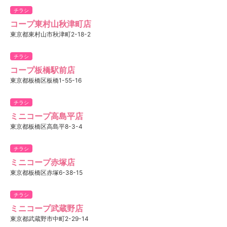
チラシ
コープ東村山秋津町店
東京都東村山市秋津町2-18-2
チラシ
コープ板橋駅前店
東京都板橋区板橋1-55-16
チラシ
ミニコープ高島平店
東京都板橋区高島平8-3-4
チラシ
ミニコープ赤塚店
東京都板橋区赤塚6-38-15
チラシ
ミニコープ武蔵野店
東京都武蔵野市中町2-29-14