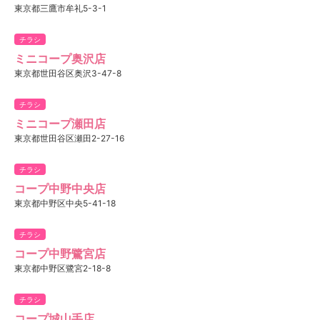
東京都三鷹市牟礼5-3-1
チラシ
ミニコープ奥沢店
東京都世田谷区奥沢3-47-8
チラシ
ミニコープ瀬田店
東京都世田谷区瀬田2-27-16
チラシ
コープ中野中央店
東京都中野区中央5-41-18
チラシ
コープ中野鷺宮店
東京都中野区鷺宮2-18-8
チラシ
コープ城山手店