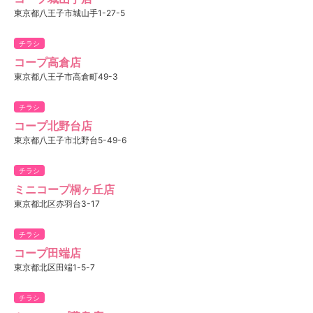
東京都八王子市城山手1-27-5
チラシ
コープ高倉店
東京都八王子市高倉町49-3
チラシ
コープ北野台店
東京都八王子市北野台5-49-6
チラシ
ミニコープ桐ヶ丘店
東京都北区赤羽台3-17
チラシ
コープ田端店
東京都北区田端1-5-7
チラシ