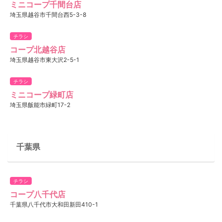
ミニコープ千間台店
埼玉県越谷市千間台西5-3-8
チラシ
コープ北越谷店
埼玉県越谷市東大沢2-5-1
チラシ
ミニコープ緑町店
埼玉県飯能市緑町17-2
千葉県
チラシ
コープ八千代店
千葉県八千代市大和田新田410-1