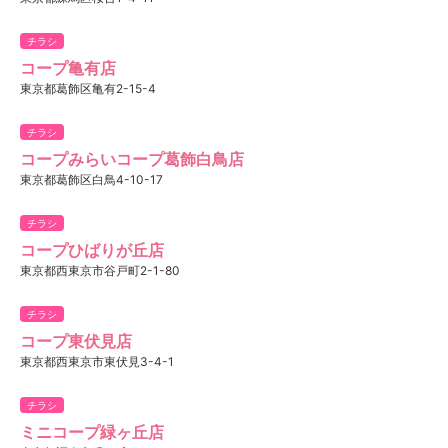
チラシ
コープ亀有店
東京都葛飾区亀有2-15-4
チラシ
コープみらいコープ葛飾白鳥店
東京都葛飾区白鳥4-10-17
チラシ
コープひばりが丘店
東京都西東京市谷戸町2-1-80
チラシ
コープ東伏見店
東京都西東京市東伏見3-4-1
チラシ
ミニコープ緑ヶ丘店