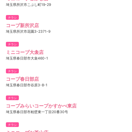
埼玉県所沢市こぶし町19-29
チラシ
コープ新所沢店
埼玉県所沢市花園3-2371-9
チラシ
ミニコープ大衾店
埼玉県春日部市大衾460-1
チラシ
コープ春日部店
埼玉県春日部市谷原3-8-1
チラシ
コープみらいコープかすかべ東店
埼玉県春日部市粕壁東一丁目20番30号
チラシ