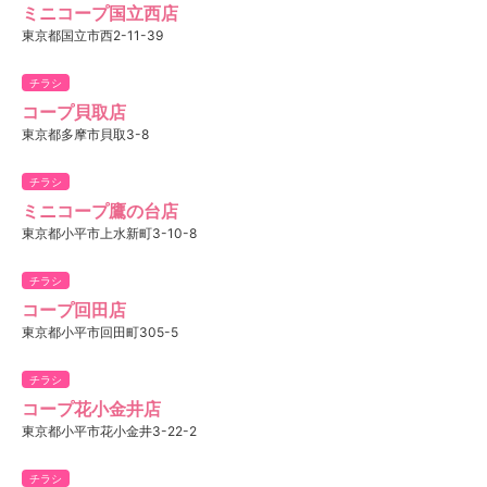
ミニコープ国立西店
東京都国立市西2-11-39
チラシ
コープ貝取店
東京都多摩市貝取3-8
チラシ
ミニコープ鷹の台店
東京都小平市上水新町3-10-8
チラシ
コープ回田店
東京都小平市回田町305-5
チラシ
コープ花小金井店
東京都小平市花小金井3-22-2
チラシ