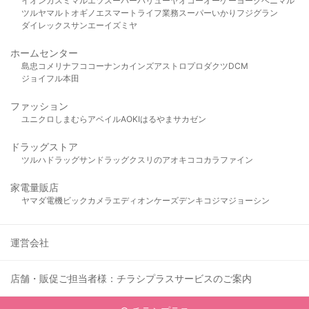
イオン
カスミ
マルエツ
スーパーバリュー
ヤオコー
オーケー
ヨークベニマル
ツルヤ
マルト
オギノ
エスマート
ライフ
業務スーパー
いかり
フジグラン
ダイレックス
サンエー
イズミヤ
ホームセンター
島忠
コメリ
ナフコ
コーナン
カインズ
アストロプロダクツ
DCM
ジョイフル本田
ファッション
ユニクロ
しまむら
アベイル
AOKI
はるやま
サカゼン
ドラッグストア
ツルハドラッグ
サンドラッグ
クスリのアオキ
ココカラファイン
家電量販店
ヤマダ電機
ビックカメラ
エディオン
ケーズデンキ
コジマ
ジョーシン
運営会社
店舗・販促ご担当者様：チラシプラスサービスのご案内