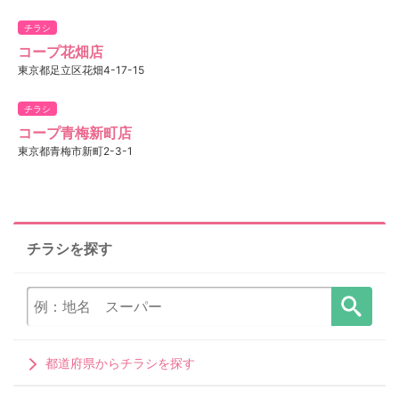
チラシ
コープ花畑店
東京都足立区花畑4-17-15
チラシ
コープ青梅新町店
東京都青梅市新町2-3-1
チラシを探す
都道府県からチラシを探す