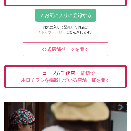
お気に入りに登録したお店は
「
トップページ
」に表示されます。
公式店舗ページを開く
「
コープ八千代店
」周辺で
本日チラシを掲載している店舗一覧を開く