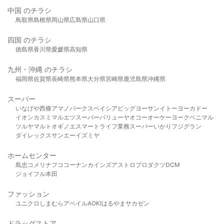
中国 のチラシ
鳥取県
島根県
岡山県
広島県
山口県
四国 のチラシ
徳島県
香川県
愛媛県
高知県
九州・沖縄 のチラシ
福岡県
佐賀県
長崎県
熊本県
大分県
宮崎県
鹿児島県
沖縄県
スーパー
いなげや
西條
アマノパークス
ベイシア
ビッグヨーサン
イトーヨーカドー
イオン
カスミ
マルエツ
スーパーバリュー
ヤオコー
オーケー
ヨークベニマル
ツルヤ
マルト
オギノ
エスマート
ライフ
業務スーパー
いかり
フジグラン
ダイレックス
サンエー
イズミヤ
ホームセンター
島忠
コメリ
ナフコ
コーナン
カインズ
アストロプロダクツ
DCM
ジョイフル本田
ファッション
ユニクロ
しまむら
アベイル
AOKI
はるやま
サカゼン
ドラッグストア