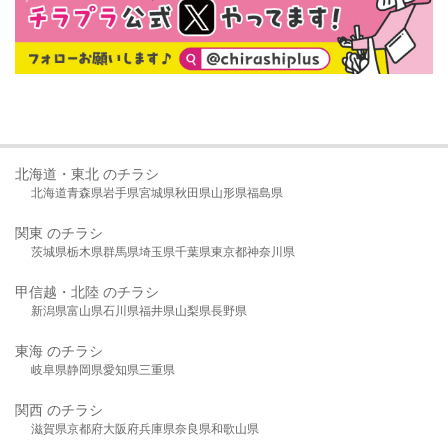
北海道・東北 のチラシ
北海道
青森県
岩手県
宮城県
秋田県
山形県
福島県
関東 のチラシ
茨城県
栃木県
群馬県
埼玉県
千葉県
東京都
神奈川県
甲信越・北陸 のチラシ
新潟県
富山県
石川県
福井県
山梨県
長野県
東海 のチラシ
岐阜県
静岡県
愛知県
三重県
関西 のチラシ
滋賀県
京都府
大阪府
兵庫県
奈良県
和歌山県