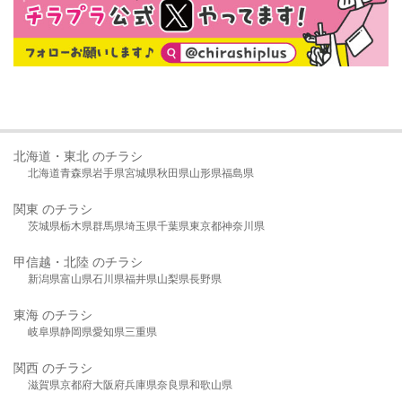
北海道・東北 のチラシ
北海道
青森県
岩手県
宮城県
秋田県
山形県
福島県
関東 のチラシ
茨城県
栃木県
群馬県
埼玉県
千葉県
東京都
神奈川県
甲信越・北陸 のチラシ
新潟県
富山県
石川県
福井県
山梨県
長野県
東海 のチラシ
岐阜県
静岡県
愛知県
三重県
関西 のチラシ
滋賀県
京都府
大阪府
兵庫県
奈良県
和歌山県