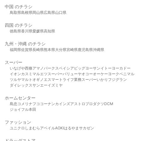
中国 のチラシ
鳥取県
島根県
岡山県
広島県
山口県
四国 のチラシ
徳島県
香川県
愛媛県
高知県
九州・沖縄 のチラシ
福岡県
佐賀県
長崎県
熊本県
大分県
宮崎県
鹿児島県
沖縄県
スーパー
いなげや
西條
アマノパークス
ベイシア
ビッグヨーサン
イトーヨーカドー
イオン
カスミ
マルエツ
スーパーバリュー
ヤオコー
オーケー
ヨークベニマル
ツルヤ
マルト
オギノ
エスマート
ライフ
業務スーパー
いかり
フジグラン
ダイレックス
サンエー
イズミヤ
ホームセンター
島忠
コメリ
ナフコ
コーナン
カインズ
アストロプロダクツ
DCM
ジョイフル本田
ファッション
ユニクロ
しまむら
アベイル
AOKI
はるやま
サカゼン
ドラッグストア