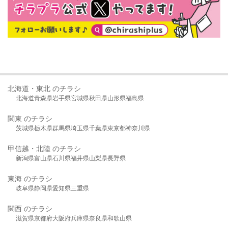
北海道・東北 のチラシ
北海道
青森県
岩手県
宮城県
秋田県
山形県
福島県
関東 のチラシ
茨城県
栃木県
群馬県
埼玉県
千葉県
東京都
神奈川県
甲信越・北陸 のチラシ
新潟県
富山県
石川県
福井県
山梨県
長野県
東海 のチラシ
岐阜県
静岡県
愛知県
三重県
関西 のチラシ
滋賀県
京都府
大阪府
兵庫県
奈良県
和歌山県