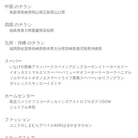
中国 のチラシ
鳥取県
島根県
岡山県
広島県
山口県
四国 のチラシ
徳島県
香川県
愛媛県
高知県
九州・沖縄 のチラシ
福岡県
佐賀県
長崎県
熊本県
大分県
宮崎県
鹿児島県
沖縄県
スーパー
いなげや
西條
アマノパークス
ベイシア
ビッグヨーサン
イトーヨーカドー
イオン
カスミ
マルエツ
スーパーバリュー
ヤオコー
オーケー
ヨークベニマル
ツルヤ
マルト
オギノ
エスマート
ライフ
業務スーパー
いかり
フジグラン
ダイレックス
サンエー
イズミヤ
ホームセンター
島忠
コメリ
ナフコ
コーナン
カインズ
アストロプロダクツ
DCM
ジョイフル本田
ファッション
ユニクロ
しまむら
アベイル
AOKI
はるやま
サカゼン
ドラッグストア