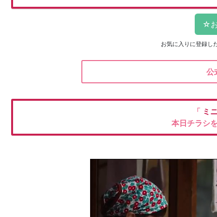
お気に入りに登録し
公
「
ミ
本日チラシ