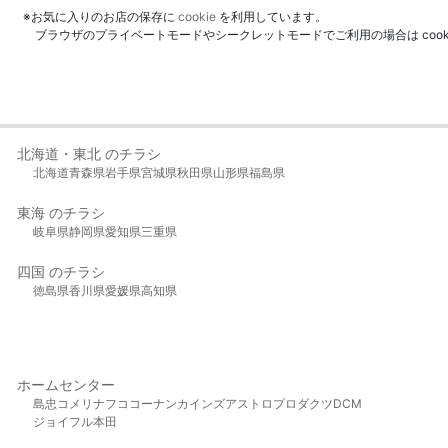
※お気に入りのお店の保存に
cookie
を利用しています。
ブラウザのプライベートモードやシークレットモードでご利用の場合は coo
北海道・東北 のチラシ
北海道
青森県
岩手県
宮城県
秋田県
山形県
福島県
東海 のチラシ
岐阜県
静岡県
愛知県
三重県
四国 のチラシ
徳島県
香川県
愛媛県
高知県
ホームセンター
島忠
コメリ
ナフコ
コーナン
カインズ
アストロプロダクツ
DCM
ジョイフル本田