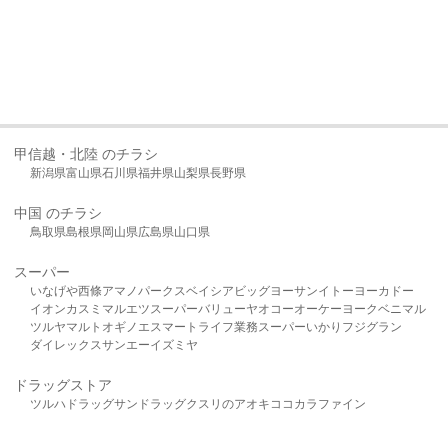
甲信越・北陸 のチラシ
新潟県
富山県
石川県
福井県
山梨県
長野県
中国 のチラシ
鳥取県
島根県
岡山県
広島県
山口県
スーパー
いなげや
西條
アマノパークス
ベイシア
ビッグヨーサン
イトーヨーカドー
イオン
カスミ
マルエツ
スーパーバリュー
ヤオコー
オーケー
ヨークベニマル
ツルヤ
マルト
オギノ
エスマート
ライフ
業務スーパー
いかり
フジグラン
ダイレックス
サンエー
イズミヤ
ドラッグストア
ツルハドラッグ
サンドラッグ
クスリのアオキ
ココカラファイン