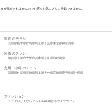
kie が保存されませんのでお店をお気に入りに登録できません。
関東 のチラシ
茨城県
栃木県
群馬県
埼玉県
千葉県
東京都
神奈川県
関西 のチラシ
滋賀県
京都府
大阪府
兵庫県
奈良県
和歌山県
九州・沖縄 のチラシ
福岡県
佐賀県
長崎県
熊本県
大分県
宮崎県
鹿児島県
沖縄県
ファッション
ユニクロ
しまむら
アベイル
AOKI
はるやま
サカゼン