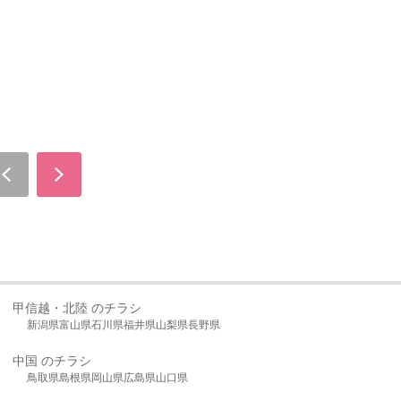
甲信越・北陸 のチラシ
新潟県
富山県
石川県
福井県
山梨県
長野県
中国 のチラシ
鳥取県
島根県
岡山県
広島県
山口県