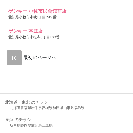
ゲンキー 小牧市民会館前店
愛知県小牧市小牧1丁目243番1
ゲンキー 本庄店
愛知県小牧市小松寺3丁目163番
最初のページへ
北海道・東北 のチラシ
北海道
青森県
岩手県
宮城県
秋田県
山形県
福島県
東海 のチラシ
岐阜県
静岡県
愛知県
三重県