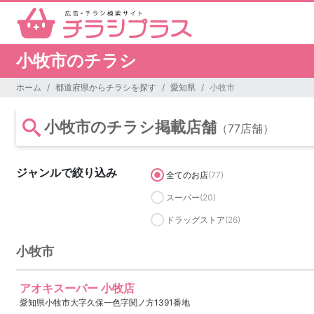
小牧市のチラシ
ホーム
都道府県からチラシを探す
愛知県
小牧市
小牧市のチラシ掲載店舗
（77店舗）
ジャンルで絞り込み
全てのお店
(77)
スーパー
(20)
ドラッグストア
(26)
小牧市
アオキスーパー 小牧店
愛知県小牧市大字久保一色字関ノ方1391番地