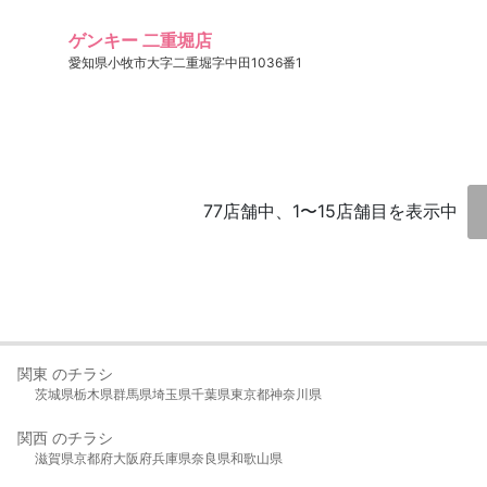
ゲンキー 二重堀店
愛知県小牧市大字二重堀字中田1036番1
77店舗中、1〜15店舗目を表示中
関東 のチラシ
茨城県
栃木県
群馬県
埼玉県
千葉県
東京都
神奈川県
関西 のチラシ
滋賀県
京都府
大阪府
兵庫県
奈良県
和歌山県