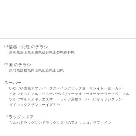
甲信越・北陸 のチラシ
新潟県
富山県
石川県
福井県
山梨県
長野県
中国 のチラシ
鳥取県
島根県
岡山県
広島県
山口県
スーパー
いなげや
西條
アマノパークス
ベイシア
ビッグヨーサン
イトーヨーカドー
イオン
カスミ
マルエツ
スーパーバリュー
ヤオコー
オーケー
ヨークベニマル
ツルヤ
マルト
オギノ
エスマート
ライフ
業務スーパー
いかり
フジグラン
ダイレックス
サンエー
イズミヤ
ドラッグストア
ツルハドラッグ
サンドラッグ
クスリのアオキ
ココカラファイン