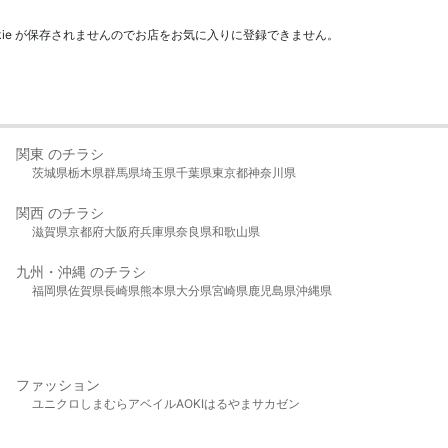
kie が保存されませんのでお店をお気に入りに登録できません。
関東 のチラシ
茨城県
栃木県
群馬県
埼玉県
千葉県
東京都
神奈川県
関西 のチラシ
滋賀県
京都府
大阪府
兵庫県
奈良県
和歌山県
九州・沖縄 のチラシ
福岡県
佐賀県
長崎県
熊本県
大分県
宮崎県
鹿児島県
沖縄県
ファッション
ユニクロ
しまむら
アベイル
AOKI
はるやま
サカゼン