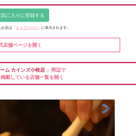
たお店は
「
トップページ
」に表示されます。
式店舗ページを開く
ホーム
カインズ小牧店
」周辺で
を掲載している店舗一覧を開く