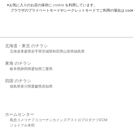
※お気に入りのお店の保存に
cookie
を利用しています。
ブラウザのプライベートモードやシークレットモードでご利用の場合は coo
北海道・東北 のチラシ
北海道
青森県
岩手県
宮城県
秋田県
山形県
福島県
東海 のチラシ
岐阜県
静岡県
愛知県
三重県
四国 のチラシ
徳島県
香川県
愛媛県
高知県
ホームセンター
島忠
コメリ
ナフコ
コーナン
カインズ
アストロプロダクツ
DCM
ジョイフル本田