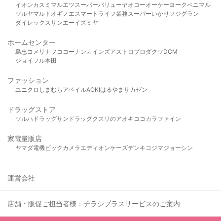
イオン
カスミ
マルエツ
スーパーバリュー
ヤオコー
オーケー
ヨークベニマル
ツルヤ
マルト
オギノ
エスマート
ライフ
業務スーパー
いかり
フジグラン
ダイレックス
サンエー
イズミヤ
ホームセンター
島忠
コメリ
ナフコ
コーナン
カインズ
アストロプロダクツ
DCM
ジョイフル本田
ファッション
ユニクロ
しまむら
アベイル
AOKI
はるやま
サカゼン
ドラッグストア
ツルハドラッグ
サンドラッグ
クスリのアオキ
ココカラファイン
家電量販店
ヤマダ電機
ビックカメラ
エディオン
ケーズデンキ
コジマ
ジョーシン
運営会社
店舗・販促ご担当者様：チラシプラスサービスのご案内