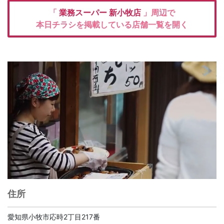
「
業務スーパー
新小牧店
」周辺で
本日チラシを掲載している店舗一覧を開く
住所
愛知県小牧市応時2丁目217番