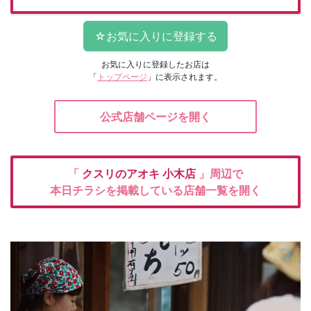
お気に入りに登録したお店は
「
トップページ
」に表示されます。
公式店舗ページを開く
「
クスリのアオキ
小木店
」周辺で
本日チラシを掲載している店舗一覧を開く