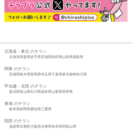
北海道・東北 のチラシ
北海道
青森県
岩手県
宮城県
秋田県
山形県
福島県
関東 のチラシ
茨城県
栃木県
群馬県
埼玉県
千葉県
東京都
神奈川県
甲信越・北陸 のチラシ
新潟県
富山県
石川県
福井県
山梨県
長野県
東海 のチラシ
岐阜県
静岡県
愛知県
三重県
関西 のチラシ
滋賀県
京都府
大阪府
兵庫県
奈良県
和歌山県