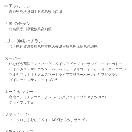
中国 のチラシ
鳥取県
島根県
岡山県
広島県
山口県
四国 のチラシ
徳島県
香川県
愛媛県
高知県
九州・沖縄 のチラシ
福岡県
佐賀県
長崎県
熊本県
大分県
宮崎県
鹿児島県
沖縄県
スーパー
いなげや
西條
アマノパークス
ベイシア
ビッグヨーサン
イトーヨーカドー
イオン
カスミ
マルエツ
スーパーバリュー
ヤオコー
オーケー
ヨークベニマル
ツルヤ
マルト
オギノ
エスマート
ライフ
業務スーパー
いかり
フジグラン
ダイレックス
サンエー
イズミヤ
ホームセンター
島忠
コメリ
ナフコ
コーナン
カインズ
アストロプロダクツ
DCM
ジョイフル本田
ファッション
ユニクロ
しまむら
アベイル
AOKI
はるやま
サカゼン
ドラッグストア