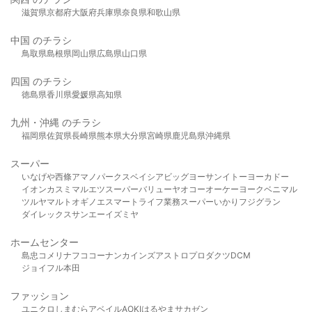
滋賀県
京都府
大阪府
兵庫県
奈良県
和歌山県
中国 のチラシ
鳥取県
島根県
岡山県
広島県
山口県
四国 のチラシ
徳島県
香川県
愛媛県
高知県
九州・沖縄 のチラシ
福岡県
佐賀県
長崎県
熊本県
大分県
宮崎県
鹿児島県
沖縄県
スーパー
いなげや
西條
アマノパークス
ベイシア
ビッグヨーサン
イトーヨーカドー
イオン
カスミ
マルエツ
スーパーバリュー
ヤオコー
オーケー
ヨークベニマル
ツルヤ
マルト
オギノ
エスマート
ライフ
業務スーパー
いかり
フジグラン
ダイレックス
サンエー
イズミヤ
ホームセンター
島忠
コメリ
ナフコ
コーナン
カインズ
アストロプロダクツ
DCM
ジョイフル本田
ファッション
ユニクロ
しまむら
アベイル
AOKI
はるやま
サカゼン