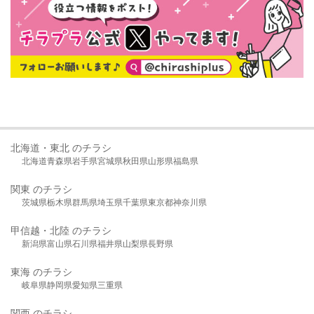
北海道・東北 のチラシ
北海道
青森県
岩手県
宮城県
秋田県
山形県
福島県
関東 のチラシ
茨城県
栃木県
群馬県
埼玉県
千葉県
東京都
神奈川県
甲信越・北陸 のチラシ
新潟県
富山県
石川県
福井県
山梨県
長野県
東海 のチラシ
岐阜県
静岡県
愛知県
三重県
関西 のチラシ