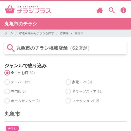
丸亀市のチラシ
ホーム
都道府県からチラシを探す
香川県
丸亀市
丸亀市のチラシ掲載店舗
（62店舗）
ジャンルで絞り込み
全てのお店
(62)
スーパー
(23)
家電・PC
(3)
専門店
(5)
ドラッグストア
(12)
ホームセンター
(7)
ファッション
(12)
丸亀市
チラシ