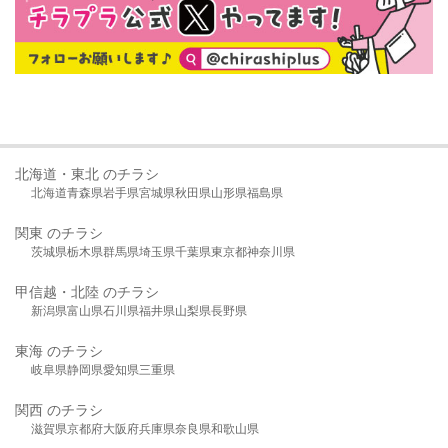
北海道・東北 のチラシ
北海道
青森県
岩手県
宮城県
秋田県
山形県
福島県
関東 のチラシ
茨城県
栃木県
群馬県
埼玉県
千葉県
東京都
神奈川県
甲信越・北陸 のチラシ
新潟県
富山県
石川県
福井県
山梨県
長野県
東海 のチラシ
岐阜県
静岡県
愛知県
三重県
関西 のチラシ
滋賀県
京都府
大阪府
兵庫県
奈良県
和歌山県