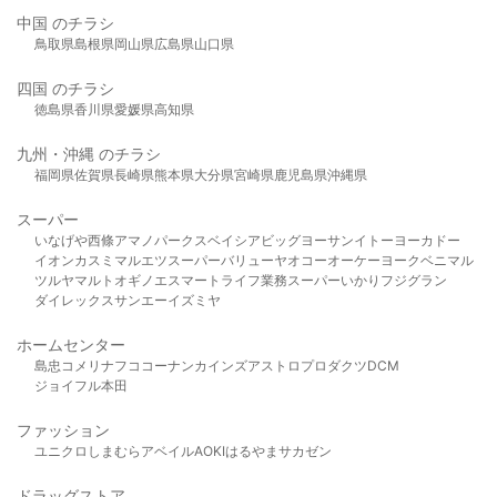
中国 のチラシ
鳥取県
島根県
岡山県
広島県
山口県
四国 のチラシ
徳島県
香川県
愛媛県
高知県
九州・沖縄 のチラシ
福岡県
佐賀県
長崎県
熊本県
大分県
宮崎県
鹿児島県
沖縄県
スーパー
いなげや
西條
アマノパークス
ベイシア
ビッグヨーサン
イトーヨーカドー
イオン
カスミ
マルエツ
スーパーバリュー
ヤオコー
オーケー
ヨークベニマル
ツルヤ
マルト
オギノ
エスマート
ライフ
業務スーパー
いかり
フジグラン
ダイレックス
サンエー
イズミヤ
ホームセンター
島忠
コメリ
ナフコ
コーナン
カインズ
アストロプロダクツ
DCM
ジョイフル本田
ファッション
ユニクロ
しまむら
アベイル
AOKI
はるやま
サカゼン
ドラッグストア